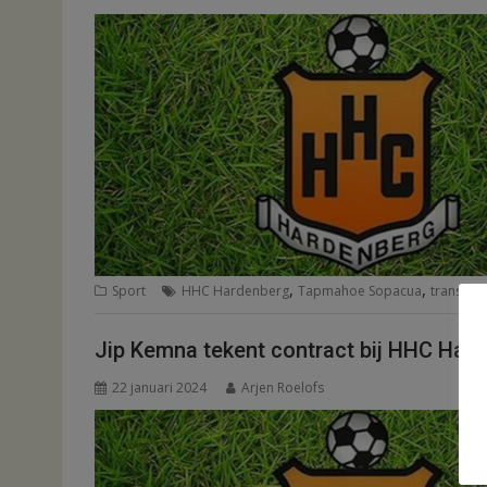
,
,
Sport
HHC Hardenberg
Tapmahoe Sopacua
transfer
Jip Kemna tekent contract bij HHC Har
22 januari 2024
Arjen Roelofs