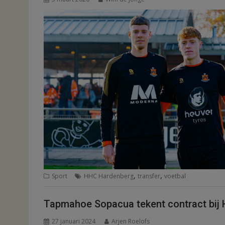
,
,
Sport
HHC Hardenberg
transfer
voetbal
Tapmahoe Sopacua tekent contract bij
27 januari 2024
Arjen Roelofs