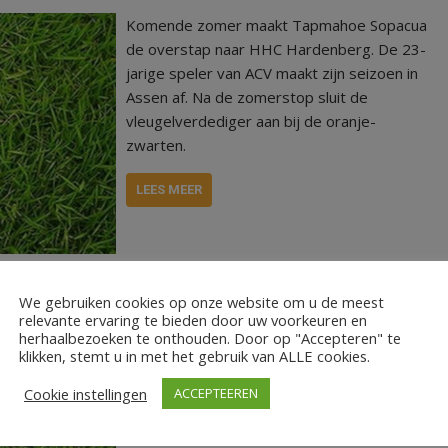
Komende zomer maakt Tapmahoe Sopacua
de overstap naar HHC Hardenberg. De 23-
jarige speler van ACV maakt zijn seizoen in
Assen af. Na de zomerstop sluit de
vleugelverdediger aan bij de oranje-
zwarten.
LEES MEER
We gebruiken cookies op onze website om u de meest
relevante ervaring te bieden door uw voorkeuren en
denberg
herhaalbezoeken te onthouden. Door op "Accepteren" te
klikken, stemt u in met het gebruik van ALLE cookies.
Aanvaller Jip Kemna maakt een transfer naar
Cookie instellingen
ACCEPTEEREN
HHC Hardenberg. De 26-jarige voetballer
komt komende zomer over van het Duitse