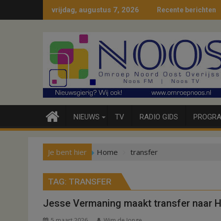
Ga
vrijdag, augustus 7, 2026
Recente berichten
naar
de
inhoud
NIEUWS
TV
RADIO GIDS
PROGRA
Je bent hier
Home
transfer
TAG:
TRANSFER
Jesse Vermaning maakt transfer naar 
5 maart 2026
Wim de Jonge