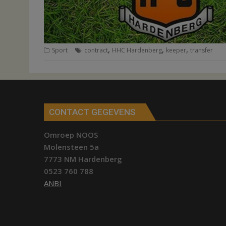
,
,
,
Sport
contract
HHC Hardenberg
keeper
transfer
CONTACT GEGEVENS
Omroep NOOS
Molensteen 5a
7773 NM Hardenberg
0523 760 788
ANBI