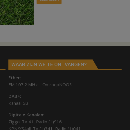
WAAR ZIJN WE TE ONTVANGEN?
Ether;
FM 107.2 MHz – OmroepNOOS
DAB+:
Kanaal 5B
Digitale Kanalen:
Ziggo: TV 41, Radio (1)916
KPN/XS4all: TV (1)341, Radio (1)041