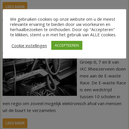
LEES MEER
We gebruiken cookies op onze website om u de meest
,
,
Nieuws
Geboortebos
Opening
Rheezerveen
relevante ervaring te bieden door uw voorkeuren en
herhaalbezoeken te onthouden. Door op "Accepteren"
te klikken, stemt u in met het gebruik van ALLE cookies.
IKC Rheezerveen doet mee aan de E-waste
Race
Cookie instellingen
ACCEPTEEREN
22 juni 2023
Arjen Roelofs
Groep 6, 7 en 8 van
IKC Rheezerveen doen
mee aan de E-waste
Race. De E-waste Race
is een wedstrijd
tussen 10 scholen in
een regio om zoveel mogelijk elektronisch afval van mensen
uit de buurt te verzamelen.
LEES MEER