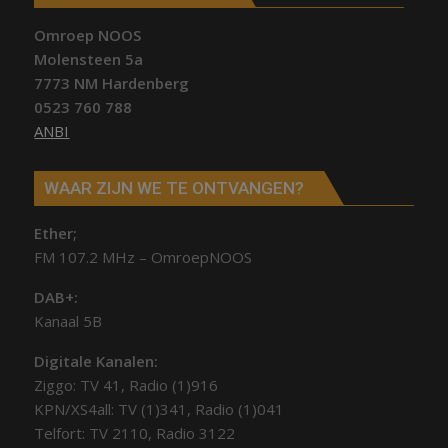
Omroep NOOS
Molensteen 5a
7773 NM Hardenberg
0523 760 788
ANBI
WAAR ZIJN WE TE ONTVANGEN?
Ether;
FM 107.2 MHz – OmroepNOOS
DAB+:
Kanaal 5B
Digitale Kanalen:
Ziggo: TV 41, Radio (1)916
KPN/XS4all: TV (1)341, Radio (1)041
Telfort: TV 2110, Radio 3122