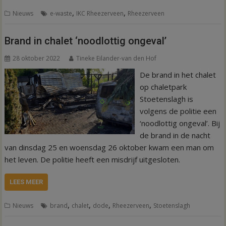
,
,
Nieuws
e-waste
IKC Rheezerveen
Rheezerveen
Brand in chalet ‘noodlottig ongeval’
28 oktober 2022
Tineke Eilander-van den Hof
De brand in het chalet
op chaletpark
Stoetenslagh is
volgens de politie een
‘noodlottig ongeval’. Bij
de brand in de nacht
van dinsdag 25 en woensdag 26 oktober kwam een man om
het leven. De politie heeft een misdrijf uitgesloten.
LEES MEER
,
,
,
,
Nieuws
brand
chalet
dode
Rheezerveen
Stoetenslagh