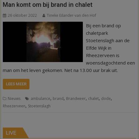
Man komt om bij brand in chalet
26 oktober 2022
Tineke Eilander-van den Hof
Bij een brand op
chaletpark
Stoetenslagh aan de
Elfde Wijk in
Rheezerveen is
woensdagochtend een
man om het leven gekomen. Net na 13.00 uur brak uit.
LEES MEER
,
,
,
,
,
Nieuws
ambulance
brand
Brandweer
chalet
dode
,
Rheezerveen
Stoetenslagh
LIVE