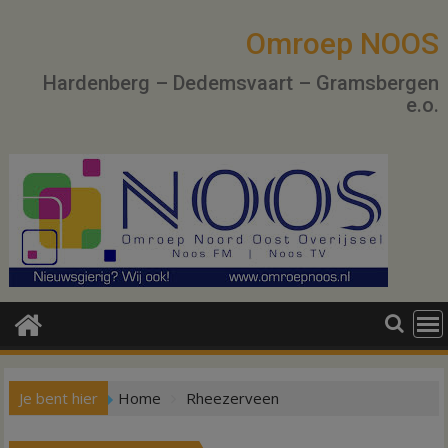
Ga
naar
Omroep NOOS
de
Hardenberg – Dedemsvaart – Gramsbergen
inhoud
e.o.
Je bent hier
Home
Rheezerveen