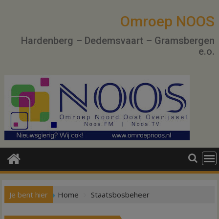
Ga
naar
Omroep NOOS
de
Hardenberg – Dedemsvaart – Gramsbergen
inhoud
e.o.
Je bent hier
Home
Staatsbosbeheer