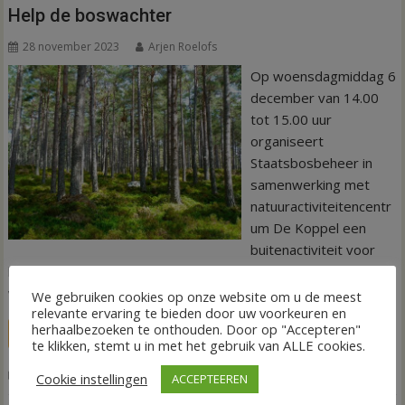
Help de boswachter
28 november 2023
Arjen Roelofs
Op woensdagmiddag 6
december van 14.00
tot 15.00 uur
organiseert
Staatsbosbeheer in
samenwerking met
natuuractiviteitencentr
um De Koppel een
buitenactiviteit voor
kinderen van 6 tot en met 12 jaar: ‘Help de boswachter en
word een Koppelranger’.
We gebruiken cookies op onze website om u de meest
relevante ervaring te bieden door uw voorkeuren en
herhaalbezoeken te onthouden. Door op "Accepteren"
LEES MEER
te klikken, stemt u in met het gebruik van ALLE cookies.
,
,
Agenda
Boswachter
De Koppel Hardenberg
Staatsbosbeheer
Cookie instellingen
ACCEPTEEREN