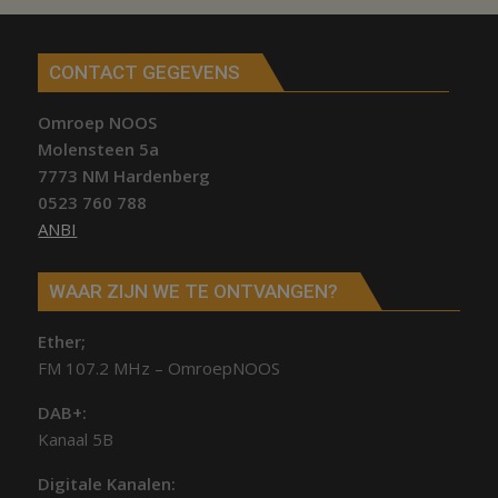
CONTACT GEGEVENS
Omroep NOOS
Molensteen 5a
7773 NM Hardenberg
0523 760 788
ANBI
WAAR ZIJN WE TE ONTVANGEN?
Ether;
FM 107.2 MHz – OmroepNOOS
DAB+:
Kanaal 5B
Digitale Kanalen: