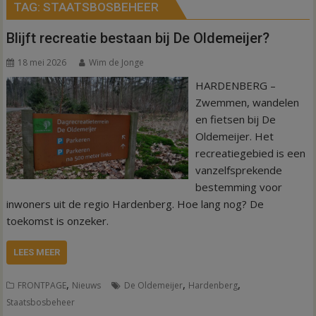
TAG:
STAATSBOSBEHEER
Blijft recreatie bestaan bij De Oldemeijer?
18 mei 2026
Wim de Jonge
HARDENBERG –
Zwemmen, wandelen
en fietsen bij De
Oldemeijer. Het
recreatiegebied is een
vanzelfsprekende
bestemming voor
inwoners uit de regio Hardenberg. Hoe lang nog? De
toekomst is onzeker.
LEES MEER
,
,
,
FRONTPAGE
Nieuws
De Oldemeijer
Hardenberg
Staatsbosbeheer