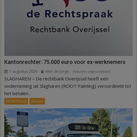
Kantonrechter: 75.000 euro voor ex-werknemers
7 augustus 2026
Wim de Jonge
voor
Reacties uitgeschakeld
SLAGHAREN – De rechtbank Overijssel heeft een
Kantonrechter:
75.000
onderneming uit Slagharen (ROOT Painting) veroordeeld tot
euro
het betalen...
voor
FRONTPAGE
Nieuws
ex-
werknemers