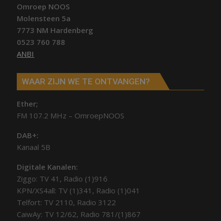
Omroep NOOS
Molensteen 5a
7773 NM Hardenberg
0523 760 788
ANBI
WAAR ZIJN WE TE ONTVANGEN?
Ether;
FM 107.2 MHz – OmroepNOOS
DAB+:
Kanaal 5B
Digitale Kanalen:
Ziggo: TV 41, Radio (1)916
KPN/XS4all: TV (1)341, Radio (1)041
Telfort: TV 2110, Radio 3122
CaiwAy: TV 12/62, Radio 781/(1)867