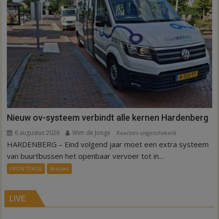
Nieuw ov-systeem verbindt alle kernen Hardenberg
6 augustus 2026
Wim de Jonge
voor
Reacties uitgeschakeld
HARDENBERG – Eind volgend jaar moet een extra systeem
Nieuw
ov-
van buurtbussen het openbaar vervoer tot in...
systeem
FRONTPAGE
Nieuws
verbindt
alle
kernen
LIVE
Hardenberg