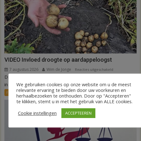
VIDEO Invloed droogte op aardappeloogst
7 augustus 2026
Wim de Jonge
voor
Reacties uitgeschakeld
DEDEMSVAART – De extreme droogte van deze zomer laat
VIDEO
Invloed
We gebruiken cookies op onze website om u de meest
in de akkerbouw zijn sporen na. Vooral...
relevante ervaring te bieden door uw voorkeuren en
droogte
FRONTPAGE
Nieuws
herhaalbezoeken te onthouden. Door op "Accepteren"
op
te klikken, stemt u in met het gebruik van ALLE cookies.
aardappeloogst
Cookie instellingen
ACCEPTEEREN