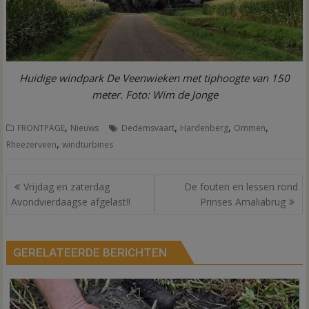
Huidige windpark De Veenwieken met tiphoogte van 150
meter. Foto: Wim de Jonge
,
,
,
,
FRONTPAGE
Nieuws
Dedemsvaart
Hardenberg
Ommen
,
Rheezerveen
windturbines
Bericht
Vrijdag en zaterdag
De fouten en lessen rond
navigatie
Avondvierdaagse afgelast!!
Prinses Amaliabrug
GERELATEERDE BERICHTEN