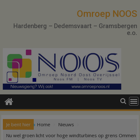
Ga
naar
Omroep NOOS
de
Hardenberg – Dedemsvaart – Gramsbergen
inhoud
e.o.
Je bent hier
Home
Nieuws
Nu wel groen licht voor hoge windturbines op grens Ommen