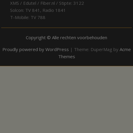
XMS / Edutel / Fiber.nl / Stipte: 3122
Solcon: TV 841, Radio 1841
T-Mobile: TV 788
Copyright © Alle rechten voorbehouden
Proudly powered by WordPress
|
Theme: DuperMag by
Acme
Themes