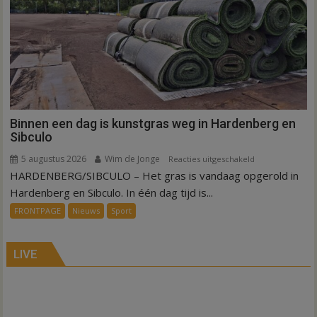
Binnen een dag is kunstgras weg in Hardenberg en
Sibculo
5 augustus 2026
Wim de Jonge
voor
Reacties uitgeschakeld
HARDENBERG/SIBCULO – Het gras is vandaag opgerold in
Binnen
een
Hardenberg en Sibculo. In één dag tijd is...
dag
FRONTPAGE
Nieuws
Sport
is
kunstgras
weg
LIVE
in
Hardenberg
en
Sibculo