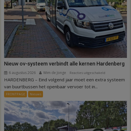
Nieuw ov-systeem verbindt alle kernen Hardenberg
6 augustus 2026
Wim de Jonge
voor
Reacties uitgeschakeld
HARDENBERG – Eind volgend jaar moet een extra systeem
Nieuw
ov-
van buurtbussen het openbaar vervoer tot in...
systeem
FRONTPAGE
Nieuws
verbindt
alle
kernen
Hardenberg