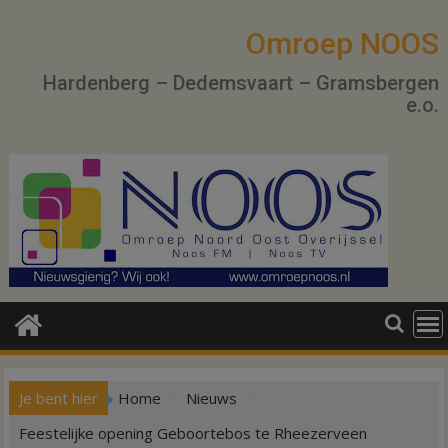
Ga
naar
Omroep NOOS
de
Hardenberg – Dedemsvaart – Gramsbergen
inhoud
e.o.
Je bent hier
Home
Nieuws
Feestelijke opening Geboortebos te Rheezerveen