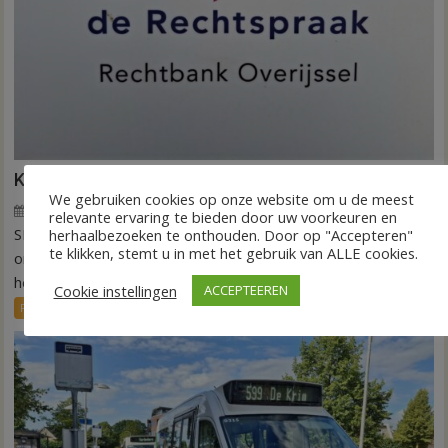
Kantonrechter: 75.000 euro voor ex-werknemers
We gebruiken cookies op onze website om u de meest
7 augustus 2026
Wim de Jonge
voor
Reacties uitgeschakeld
relevante ervaring te bieden door uw voorkeuren en
SLAGHAREN – De rechtbank Overijssel heeft een
Kantonrechter:
herhaalbezoeken te onthouden. Door op "Accepteren"
te klikken, stemt u in met het gebruik van ALLE cookies.
75.000
onderneming uit Slagharen (ROOT Painting) veroordeeld tot
euro
het betalen...
Cookie instellingen
ACCEPTEEREN
voor
FRONTPAGE
Nieuws
ex-
werknemers