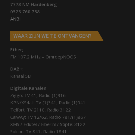
7773 NM Hardenberg
0523 760 788
ANBI
WAAR ZIJN WE TE ONTVANGEN?
Ether;
FM 107.2 MHz – OmroepNOOS
DAB+:
Kanaal 5B
Digitale Kanalen:
Ziggo: TV 41, Radio (1)916
KPN/XS4all: TV (1)341, Radio (1)041
Telfort: TV 2110, Radio 3122
CaiwAy: TV 12/62, Radio 781/(1)867
XMS / Edutel / Fiber.nl / Stipte: 3122
Solcon: TV 841, Radio 1841