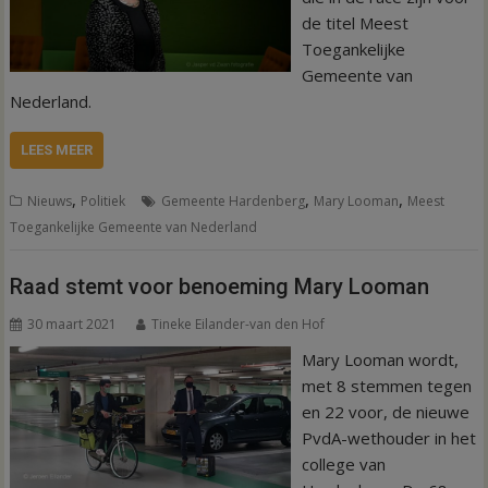
de titel Meest
Toegankelijke
Gemeente van
Nederland.
LEES MEER
,
,
,
Nieuws
Politiek
Gemeente Hardenberg
Mary Looman
Meest
Toegankelijke Gemeente van Nederland
Raad stemt voor benoeming Mary Looman
30 maart 2021
Tineke Eilander-van den Hof
Mary Looman wordt,
met 8 stemmen tegen
en 22 voor, de nieuwe
PvdA-wethouder in het
college van