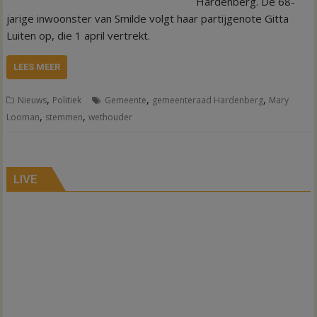
Hardenberg. De 68-
jarige inwoonster van Smilde volgt haar partijgenote Gitta
Luiten op, die 1 april vertrekt.
LEES MEER
,
,
,
Nieuws
Politiek
Gemeente
gemeenteraad Hardenberg
Mary
,
,
Looman
stemmen
wethouder
LIVE