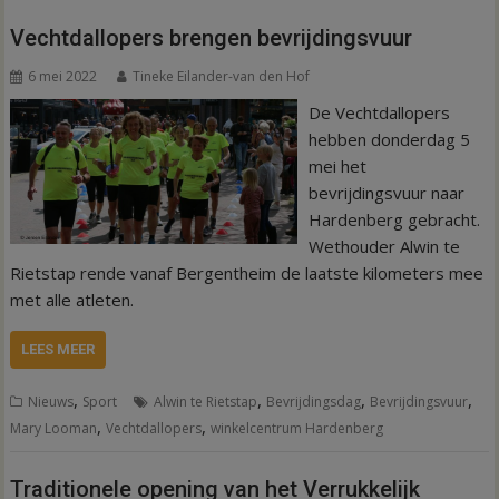
Vechtdallopers brengen bevrijdingsvuur
6 mei 2022
Tineke Eilander-van den Hof
De Vechtdallopers
hebben donderdag 5
mei het
bevrijdingsvuur naar
Hardenberg gebracht.
Wethouder Alwin te
Rietstap rende vanaf Bergentheim de laatste kilometers mee
met alle atleten.
LEES MEER
,
,
,
,
Nieuws
Sport
Alwin te Rietstap
Bevrijdingsdag
Bevrijdingsvuur
,
,
Mary Looman
Vechtdallopers
winkelcentrum Hardenberg
Traditionele opening van het Verrukkelijk