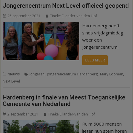
Jongerencentrum Next Level officieel geopend
25 september 2021
Tineke Eilander-van den Hof
Hardenberg heeft
sinds vrijdagmiddag
weer een
jongerencentrum.
LEES MEER
,
,
,
Nieuws
jongeren
Jongerencentrum Hardenberg
Mary Looman
Next Level
Hardenberg in finale van Meest Toegankelijke
Gemeente van Nederland
2 september 2021
Tineke Eilander-van den Hof
Ruim 5000 mensen
lieten hun stem horen