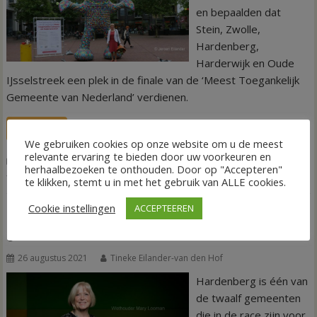
en bepaalden dat
Stein, Zwolle,
Hardenberg,
Harderwijk en Oude
IJsselstreek een plek in de finale van de ‘Meest Toegankelijk
Gemeente van Nederland’ verdienen.
LEES MEER
We gebruiken cookies op onze website om u de meest
relevante ervaring te bieden door uw voorkeuren en
,
,
,
Nieuws
Politiek
Gemeente Hardenberg
Mary Looman
Meest
herhaalbezoeken te onthouden. Door op "Accepteren"
Toegankelijke Gemeente van Nederland
te klikken, stemt u in met het gebruik van ALLE cookies.
Cookie instellingen
ACCEPTEEREN
Hardenberg in race voor meest toegankelijke
gemeente
26 augustus 2021
Tineke Eilander-van den Hof
Hardenberg is één van
de twaalf gemeenten
die in de race zijn voor