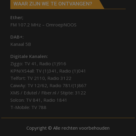
WAAR ZIJN WE TE ONTVANGEN?
Ether;
FM 107.2 MHz – OmroepNOOS
DAB+:
Kanaal 5B
Digitale Kanalen:
Ziggo: TV 41, Radio (1)916
KPN/XS4all: TV (1)341, Radio (1)041
Telfort: TV 2110, Radio 3122
CaiwAy: TV 12/62, Radio 781/(1)867
XMS / Edutel / Fiber.nl / Stipte: 3122
Solcon: TV 841, Radio 1841
T-Mobile: TV 788
Copyright © Alle rechten voorbehouden