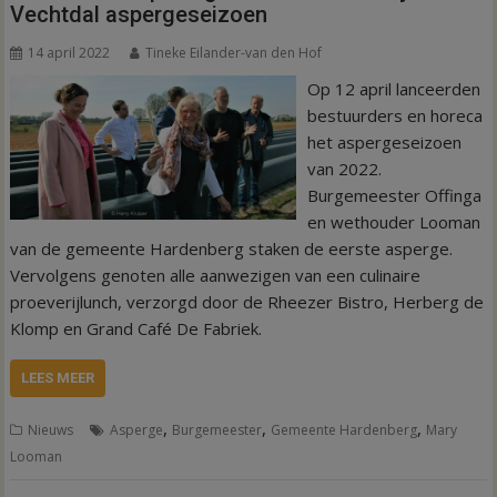
Vechtdal aspergeseizoen
14 april 2022
Tineke Eilander-van den Hof
Op 12 april lanceerden
bestuurders en horeca
het aspergeseizoen
van 2022.
Burgemeester Offinga
en wethouder Looman
van de gemeente Hardenberg staken de eerste asperge.
Vervolgens genoten alle aanwezigen van een culinaire
proeverijlunch, verzorgd door de Rheezer Bistro, Herberg de
Klomp en Grand Café De Fabriek.
LEES MEER
,
,
,
Nieuws
Asperge
Burgemeester
Gemeente Hardenberg
Mary
Looman