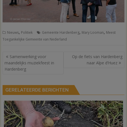
,
,
,
Nieuws
Politiek
Gemeente Hardenberg
Mary Looman
Meest
Toegankelijke Gemeente van Nederland
Bericht
Samenwerking voor
Op de fiets van Hardenberg
navigatie
maandelijks muziekfeest in
naar Alpe d’Huez
Hardenberg
GERELATEERDE BERICHTEN