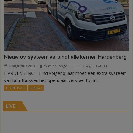
Nieuw ov-systeem verbindt alle kernen Hardenberg
6 augustus 2026
Wim de Jonge
voor
Reacties uitgeschakeld
HARDENBERG – Eind volgend jaar moet een extra systeem
Nieuw
ov-
van buurtbussen het openbaar vervoer tot in...
systeem
FRONTPAGE
Nieuws
verbindt
alle
kernen
LIVE
Hardenberg