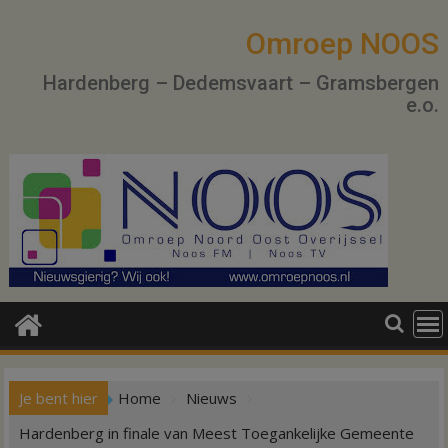
Ga
naar
Omroep NOOS
de
Hardenberg – Dedemsvaart – Gramsbergen
inhoud
e.o.
Je bent hier
Home
Nieuws
Hardenberg in finale van Meest Toegankelijke Gemeente