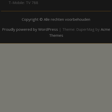
T-Mobile: TV 788
Copyright © Alle rechten voorbehouden
Proudly powered by WordPress
|
Theme: DuperMag by
Acme
Themes