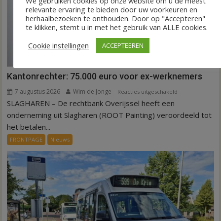
We gebruiken cookies op onze website om u de meest
relevante ervaring te bieden door uw voorkeuren en
herhaalbezoeken te onthouden. Door op "Accepteren"
te klikken, stemt u in met het gebruik van ALLE cookies.
Cookie instellingen
ACCEPTEEREN
Kantonrechter: 75.000 euro voor ex-werknemers
7 augustus 2026
Wim de Jonge
voor
Reacties uitgeschakeld
SLAGHAREN – De rechtbank Overijssel heeft een
Kantonrechter:
75.000
onderneming uit Slagharen (ROOT Painting) veroordeeld tot
euro
het betalen...
voor
FRONTPAGE
Nieuws
ex-
werknemers