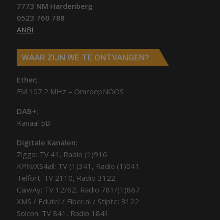
7773 NM Hardenberg
0523 760 788
ANBI
WAAR ZIJN WE TE ONTVANGEN?
Ether;
FM 107.2 MHz – OmroepNOOS
DAB+:
Kanaal 5B
Digitale Kanalen:
Ziggo: TV 41, Radio (1)916
KPN/XS4all: TV (1)341, Radio (1)041
Telfort: TV 2110, Radio 3122
CaiwAy: TV 12/62, Radio 781/(1)867
XMS / Edutel / Fiber.nl / Stipte: 3122
Solcon: TV 841, Radio 1841