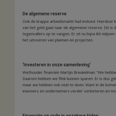
De algemene reserve
Ook de krappe arbeidsmarkt had invloed. Hierdoor 
van het geld gaat naar de algemene reserve. Dit is
tegenvallers op te vangen. Er zit nu bijna 86 miljoen
het uitvoeren van plannen en projecten.
‘Investeren in onze samenleving’
Wethouder financiën Martijn Breukelman: “We hebben 
Daarom hebben we flink kunnen sparen. Er is dus gel
maar we hebben ook veel te doen. Want in de komen
inwoners en ondernemers verder verbeteren en mo
Financiën op orde in onzekere tijden