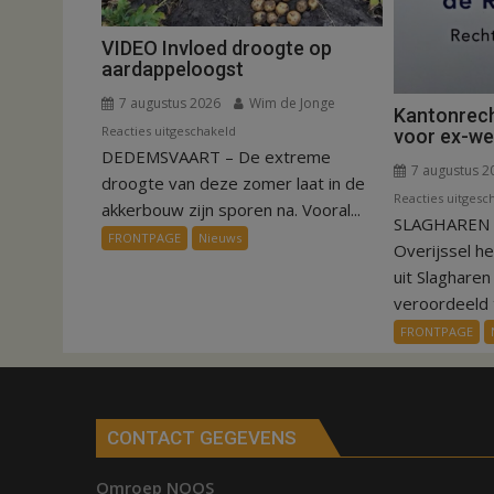
VIDEO Invloed droogte op
aardappeloogst
7 augustus 2026
Wim de Jonge
Kantonrech
voor
Reacties uitgeschakeld
voor ex-w
DEDEMSVAART – De extreme
VIDEO
7 augustus 2
Invloed
droogte van deze zomer laat in de
Reacties uitgesc
droogte
akkerbouw zijn sporen na. Vooral...
SLAGHAREN –
op
FRONTPAGE
Nieuws
Overijssel h
aardappeloogst
uit Slaghare
veroordeeld t
FRONTPAGE
CONTACT GEGEVENS
Omroep NOOS