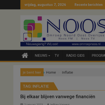
Ga
vrijdag, augustus 7, 2026
Recente berichten
naar
de
inhoud
NIEUWS
TV
RADIO GIDS
PROGRA
Je bent hier
Home
Inflatie
TAG:
INFLATIE
Bij elkaar blijven vanwege financiën
2 januari 2023
Jeffrey Varweg