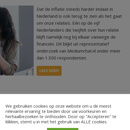
Dat de inflatie steeds harder inslaat in
Nederland is ook terug te zien als het gaat
om onze relaties. Eén op de vijf
Nederlanders die twijfelt over hun relatie
blijft namelijk nog bij elkaar vanwege de
financiën. Dit blijkt uit representatief
onderzoek van Mediumchat.nl onder meer
dan 1.300 respondenten.
LEES MEER
We gebruiken cookies op onze website om u de meest
relevante ervaring te bieden door uw voorkeuren en
herhaalbezoeken te onthouden. Door op "Accepteren" te
klikken, stemt u in met het gebruik van ALLE cookies.