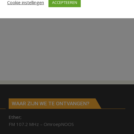
Cookie instellingen
ACCEPTEEREN
WAAR ZIJN WE TE ONTVANGEN?
Ether;
FM 107.2 MHz – OmroepNOOS