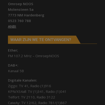
Omroep NOOS
Molensteen 5a
7773 NM Hardenberg
0523 760 788
ANBI
WAAR ZIJN WE TE ONTVANGEN?
Ether;
FM 107.2 MHz – OmroepNOOS
DAB+:
Kanaal 5B
Digitale Kanalen:
Ziggo: TV 41, Radio (1)916
KPN/XS4all: TV (1)341, Radio (1)041
Telfort: TV 2110, Radio 3122
CaiwAy: TV 12/62, Radio 781/(1)867