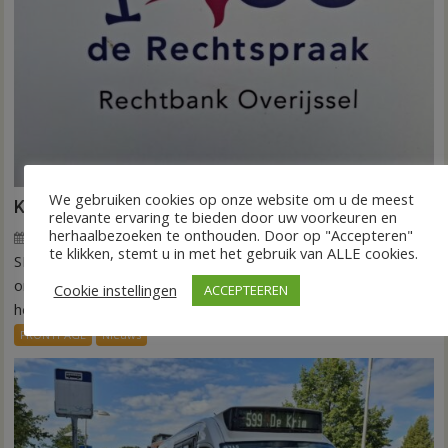
We gebruiken cookies op onze website om u de meest
Kantonrechter: 75.000 euro voor ex-werknemers
relevante ervaring te bieden door uw voorkeuren en
herhaalbezoeken te onthouden. Door op "Accepteren"
7 augustus 2026
Wim de Jonge
voor
Reacties uitgeschakeld
te klikken, stemt u in met het gebruik van ALLE cookies.
SLAGHAREN – De rechtbank Overijssel heeft een
Kantonrechter:
75.000
onderneming uit Slagharen (ROOT Painting) veroordeeld tot
Cookie instellingen
ACCEPTEEREN
euro
het betalen...
voor
FRONTPAGE
Nieuws
ex-
werknemers