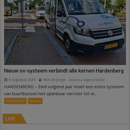
Nieuw ov-systeem verbindt alle kernen Hardenberg
6 augustus 2026
Wim de Jonge
voor
Reacties uitgeschakeld
HARDENBERG – Eind volgend jaar moet een extra systeem
Nieuw
ov-
van buurtbussen het openbaar vervoer tot in...
systeem
FRONTPAGE
Nieuws
verbindt
alle
kernen
LIVE
Hardenberg