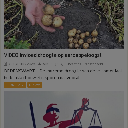
VIDEO Invloed droogte op aardappeloogst
7 augustus 2026
Wim de Jonge
voor
Reacties uitgeschakeld
DEDEMSVAART – De extreme droogte van deze zomer laat
VIDEO
Invloed
in de akkerbouw zijn sporen na. Vooral...
droogte
FRONTPAGE
Nieuws
op
aardappeloogst