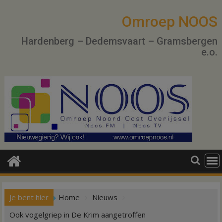
Ga
naar
Omroep NOOS
de
Hardenberg – Dedemsvaart – Gramsbergen
inhoud
e.o.
Je bent hier
Home
Nieuws
Ook vogelgriep in De Krim aangetroffen