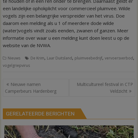
te houden of in een ren onder te brengen. Daarnaast geldt er
een landelijke ophokplicht voor commercieel pluimvee. Wilde
vogels zijn een belangrijke verspreider van het virus. Doe
daarom een melding als u 1 of meerdere dode wilde
(water)vogels vindt zoals eenden, zwanen of ganzen. Meer
informatie over waar u een melding kunt doen leest u op de
website van de NVWA.
,
,
,
,
Nieuws
De Krim
Laar Duitsland
pluimveebedrijf
vervoersverbod
vogelgriepvirus
Bericht
Nieuwe namen
Multicultureel festival in CTP
navigatie
Camperbeurs Hardenberg
Veldzicht
GERELATEERDE BERICHTEN