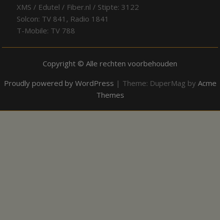
XMS / Edutel / Fiber.nl / Stipte: 3122
Solcon: TV 841, Radio 1841
T-Mobile: TV 788
Copyright © Alle rechten voorbehouden
Proudly powered by WordPress
|
Theme: DuperMag by
Acme
Themes