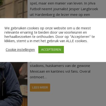
spel, maar een manier van leven. In ¡Viva
Futbol! neemt journalist Jesper Langbroek
uit Hardenberg de lezer mee op een
meeslepende reis door zijn ‘tweede
thuisland’ Mexico, op zoek naar de ziel van
We gebruiken cookies op onze website om u de meest
het voetbal. Van stoffige veldjes in Pachuca
relevante ervaring te bieden door uw voorkeuren en
herhaalbezoeken te onthouden. Door op "Accepteren" te
tot kolkende stadions in Monterrey: met
klikken, stemt u in met het gebruik van ALLE cookies.
humor, openhartigheid en een nieuwsgierige
blik reist Langbroek kriskras door het land.
Cookie instellingen
ACCEPTEEREN
Op de motor, liftend en samen met lokale
gidsen bezoekt hij de WK-steden, de
stadions, huiskamers van de gewone
Mexicaan en kantines vol fans. Overal
ontmoet…
LEES MEER