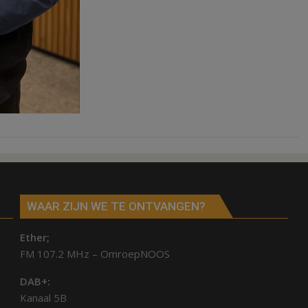
WAAR ZIJN WE TE ONTVANGEN?
Ether;
FM 107.2 MHz – OmroepNOOS
DAB+:
Kanaal 5B