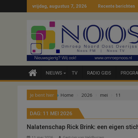
Ga
vrijdag, augustus 7, 2026
Recente berichten
naar
de
inhoud
NIEUWS
TV
RADIO GIDS
PROGRA
Je bent hier
Home
2026
mei
11
DAG:
11 MEI 2026
Nalatenschap Rick Brink: een eigen stic
11 mei 2026
Gert-Jan van Veldhuizen