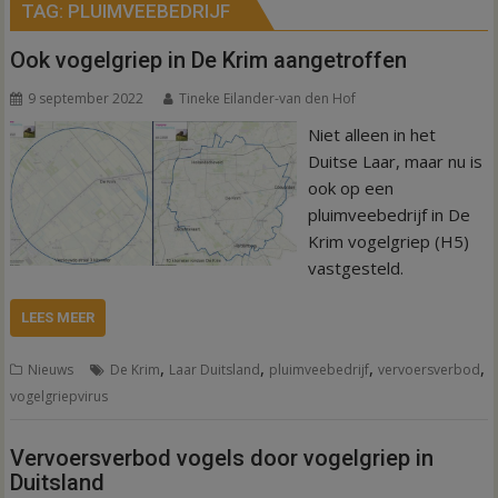
TAG:
PLUIMVEEBEDRIJF
Ook vogelgriep in De Krim aangetroffen
9 september 2022
Tineke Eilander-van den Hof
Niet alleen in het
Duitse Laar, maar nu is
ook op een
pluimveebedrijf in De
Krim vogelgriep (H5)
vastgesteld.
LEES MEER
,
,
,
,
Nieuws
De Krim
Laar Duitsland
pluimveebedrijf
vervoersverbod
vogelgriepvirus
Vervoersverbod vogels door vogelgriep in
Duitsland