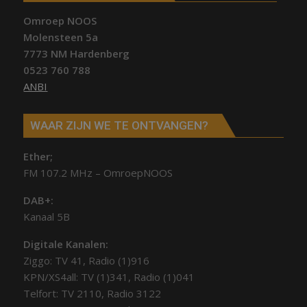
Omroep NOOS
Molensteen 5a
7773 NM Hardenberg
0523 760 788
ANBI
WAAR ZIJN WE TE ONTVANGEN?
Ether;
FM 107.2 MHz – OmroepNOOS
DAB+:
Kanaal 5B
Digitale Kanalen:
Ziggo: TV 41, Radio (1)916
KPN/XS4all: TV (1)341, Radio (1)041
Telfort: TV 2110, Radio 3122