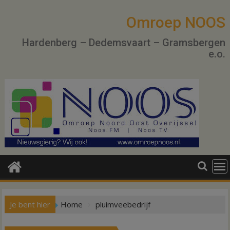
Ga
naar
Omroep NOOS
de
Hardenberg – Dedemsvaart – Gramsbergen
inhoud
e.o.
Je bent hier
Home
pluimveebedrijf