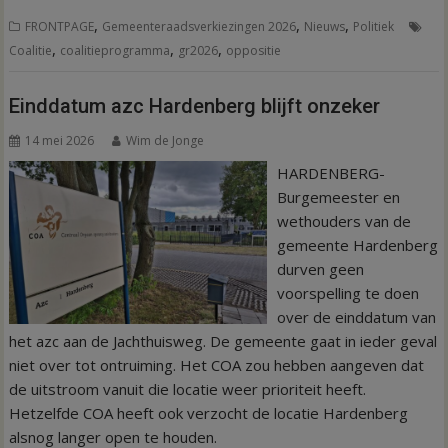
,
,
,
FRONTPAGE
Gemeenteraadsverkiezingen 2026
Nieuws
Politiek
,
,
,
Coalitie
coalitieprogramma
gr2026
oppositie
Einddatum azc Hardenberg blijft onzeker
14 mei 2026
Wim de Jonge
HARDENBERG-
Burgemeester en
wethouders van de
gemeente Hardenberg
durven geen
voorspelling te doen
over de einddatum van
het azc aan de Jachthuisweg. De gemeente gaat in ieder geval
niet over tot ontruiming. Het COA zou hebben aangeven dat
de uitstroom vanuit die locatie weer prioriteit heeft.
Hetzelfde COA heeft ook verzocht de locatie Hardenberg
alsnog langer open te houden.