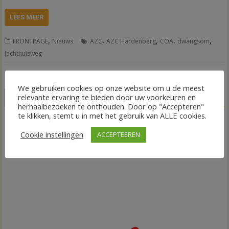
LEES MEER
,
,
,
,
,
FRONTPAGE
Nieuws
AZC
AZC Hardenberg
COA
dwangsom
Jachthuisweg
We gebruiken cookies op onze website om u de meest
relevante ervaring te bieden door uw voorkeuren en
LIVE
herhaalbezoeken te onthouden. Door op "Accepteren"
te klikken, stemt u in met het gebruik van ALLE cookies.
Cookie instellingen
ACCEPTEEREN