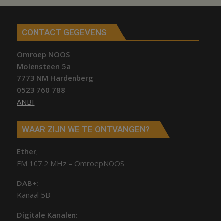
CONTACT GEGEVENS
Omroep NOOS
Molensteen 5a
7773 NM Hardenberg
0523 760 788
ANBI
WAAR ZIJN WE TE ONTVANGEN?
Ether;
FM 107.2 MHz – OmroepNOOS
DAB+:
Kanaal 5B
Digitale Kanalen: