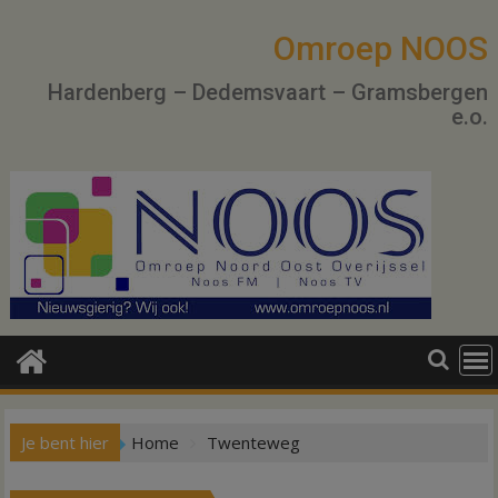
Ga
naar
Omroep NOOS
de
Hardenberg – Dedemsvaart – Gramsbergen
inhoud
e.o.
Je bent hier
Home
Twenteweg