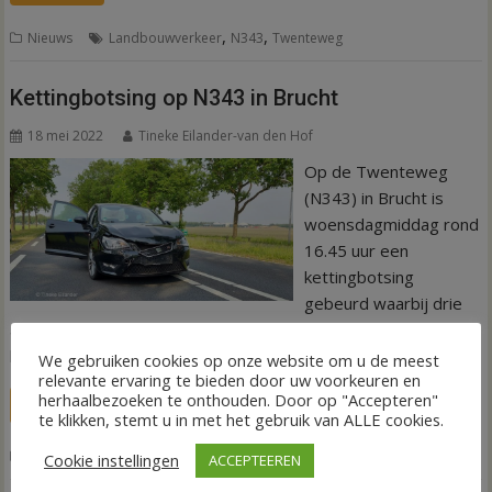
,
,
Nieuws
Landbouwverkeer
N343
Twenteweg
Kettingbotsing op N343 in Brucht
18 mei 2022
Tineke Eilander-van den Hof
Op de Twenteweg
(N343) in Brucht is
woensdagmiddag rond
16.45 uur een
kettingbotsing
gebeurd waarbij drie
auto’s betrokken waren. Er was alleen wat blikschade, alle
bestuurders kwamen met schrik vrij.
We gebruiken cookies op onze website om u de meest
relevante ervaring te bieden door uw voorkeuren en
herhaalbezoeken te onthouden. Door op "Accepteren"
LEES MEER
te klikken, stemt u in met het gebruik van ALLE cookies.
,
,
,
Nieuws
Kettingbotsing
N343
politie
Twenteweg
Cookie instellingen
ACCEPTEEREN