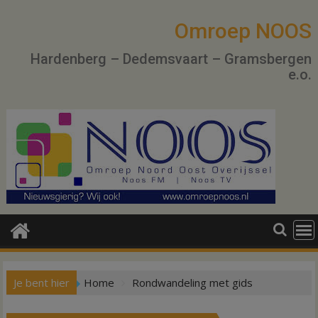
Ga
naar
Omroep NOOS
de
Hardenberg – Dedemsvaart – Gramsbergen
inhoud
e.o.
Je bent hier
Home
Rondwandeling met gids