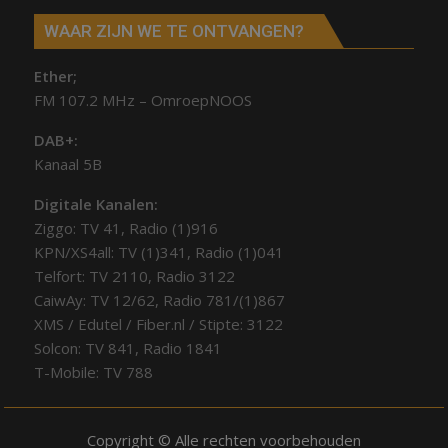
WAAR ZIJN WE TE ONTVANGEN?
Ether;
FM 107.2 MHz – OmroepNOOS
DAB+:
Kanaal 5B
Digitale Kanalen:
Ziggo: TV 41, Radio (1)916
KPN/XS4all: TV (1)341, Radio (1)041
Telfort: TV 2110, Radio 3122
CaiwAy: TV 12/62, Radio 781/(1)867
XMS / Edutel / Fiber.nl / Stipte: 3122
Solcon: TV 841, Radio 1841
T-Mobile: TV 788
Copyright © Alle rechten voorbehouden