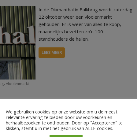
In de Diamanthal in Balkbrug wordt zaterdag
22 oktober weer een vlooienmarkt
gehouden. Er is weer van alles te koop,
maandelijks bezetten zo’n 100
standhouders de hallen.
LEES MEER
,
ug
vlooienmarkt
We gebruiken cookies op onze website om u de meest
relevante ervaring te bieden door uw voorkeuren en
Genieten tijdens een wandeling in de natuur
herhaalbezoeken te onthouden. Door op "Accepteren" te
klikken, stemt u in met het gebruik van ALLE cookies.
is gezond, dat is het motto van IVN
Hardenberg-Gramsbergen. Omdat