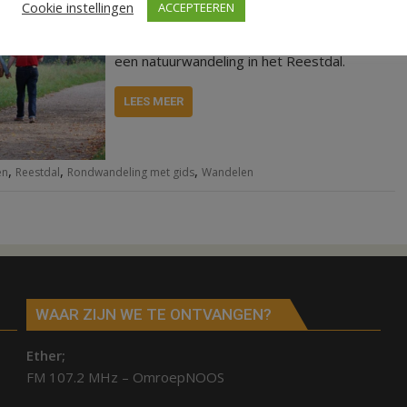
Cookie instellingen
ACCEPTEEREN
wandelen gezond is en veel mensen houden
van de kleuren van de herfst, houdt het IVN
een natuurwandeling in het Reestdal.
LEES MEER
,
,
,
en
Reestdal
Rondwandeling met gids
Wandelen
WAAR ZIJN WE TE ONTVANGEN?
Ether;
FM 107.2 MHz – OmroepNOOS