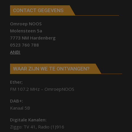
CONTACT GEGEVENS
Omroep NOOS
Molensteen 5a
7773 NM Hardenberg
0523 760 788
ANBI
WAAR ZIJN WE TE ONTVANGEN?
Ether;
FM 107.2 MHz – OmroepNOOS
DAB+:
Kanaal 5B
Digitale Kanalen:
Ziggo: TV 41, Radio (1)916