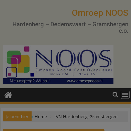
Ga
naar
Omroep NOOS
de
Hardenberg – Dedemsvaart – Gramsbergen
inhoud
e.o.
Je bent hier
Home
IVN Hardenberg-Gramsbergen