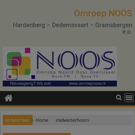
Ga
naar
Omroep NOOS
de
Hardenberg – Dedemsvaart – Gramsbergen
inhoud
e.o.
Je bent hier
Home
midwinterhoorn