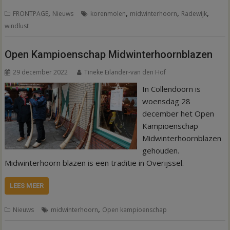
,
,
,
,
FRONTPAGE
Nieuws
korenmolen
midwinterhoorn
Radewijk
windlust
Open Kampioenschap Midwinterhoornblazen
29 december 2022
Tineke Eilander-van den Hof
In Collendoorn is
woensdag 28
december het Open
Kampioenschap
Midwinterhoornblazen
gehouden.
Midwinterhoorn blazen is een traditie in Overijssel.
LEES MEER
,
Nieuws
midwinterhoorn
Open kampioenschap