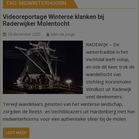
TAG:
MIDWINTERHOORN
Videoreportage Winterse klanken bij
Raderwijker Molentocht
29 december 2025
Wim de Jonge
RADEWIJK – De
wintertraditie in het
Vechtdal leeft volop,
en ook dit keer trok de
wandeltocht van
stichting Korenmolen
Windlust uit Radewijk
veel deelnemers.
Terwijl wandelaars genoten van het winterse landschap,
zorgden de Reest- en Vechtbloazers uit Hardenberg met hun
midwinterhoorns voor een authentieke sfeer bij de molen.
LEES MEER