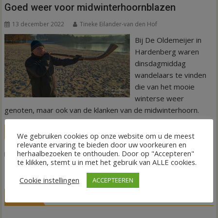
Goed weer voor midwinterhoornblazen
13 december 2022
Tineke Eilander-van den Hof
Bij De Oldemeijer in
Hardenberg waren
dinsdagmiddag
wandelaars te vinden
die van het mooie
winterse weer
genoten, maar ook van de klanken van de midwinterhoorn.
LEES MEER
We gebruiken cookies op onze website om u de meest
relevante ervaring te bieden door uw voorkeuren en
herhaalbezoeken te onthouden. Door op "Accepteren"
,
,
Nieuws
blazers
midwinterhoorn
Oldemeijer
te klikken, stemt u in met het gebruik van ALLE cookies.
Cookie instellingen
ACCEPTEEREN
LIVE