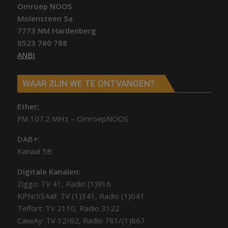
Omroep NOOS
Molensteen 5a
7773 NM Hardenberg
0523 760 788
ANBI
WAAR ZIJN WE TE ONTVANGEN?
Ether;
FM 107.2 MHz – OmroepNOOS
DAB+:
Kanaal 5B
Digitale Kanalen:
Ziggo: TV 41, Radio (1)916
KPN/XS4all: TV (1)341, Radio (1)041
Telfort: TV 2110, Radio 3122
CaiwAy: TV 12/62, Radio 781/(1)867