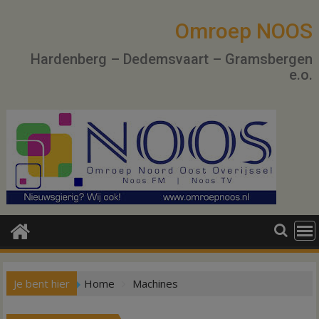
Ga
naar
Omroep NOOS
de
Hardenberg – Dedemsvaart – Gramsbergen
inhoud
e.o.
Je bent hier
Home
Machines