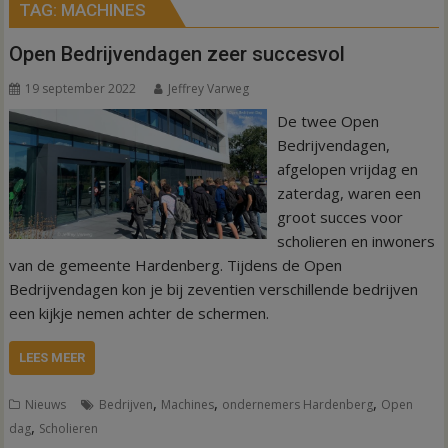
TAG:
MACHINES
Open Bedrijvendagen zeer succesvol
19 september 2022
Jeffrey Varweg
De twee Open
Bedrijvendagen,
afgelopen vrijdag en
zaterdag, waren een
groot succes voor
scholieren en inwoners
van de gemeente Hardenberg. Tijdens de Open
Bedrijvendagen kon je bij zeventien verschillende bedrijven
een kijkje nemen achter de schermen.
LEES MEER
,
,
,
Nieuws
Bedrijven
Machines
ondernemers Hardenberg
Open
,
dag
Scholieren