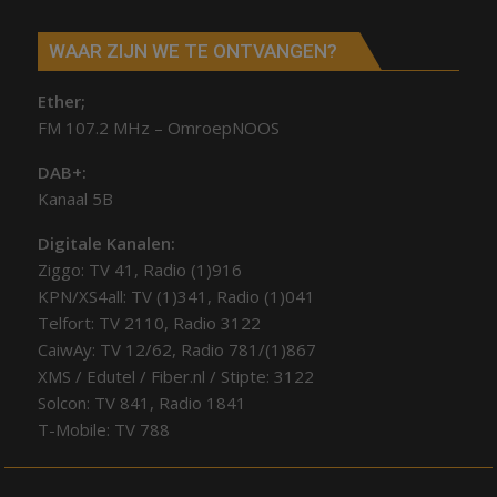
WAAR ZIJN WE TE ONTVANGEN?
Ether;
FM 107.2 MHz – OmroepNOOS
DAB+:
Kanaal 5B
Digitale Kanalen:
Ziggo: TV 41, Radio (1)916
KPN/XS4all: TV (1)341, Radio (1)041
Telfort: TV 2110, Radio 3122
CaiwAy: TV 12/62, Radio 781/(1)867
XMS / Edutel / Fiber.nl / Stipte: 3122
Solcon: TV 841, Radio 1841
T-Mobile: TV 788