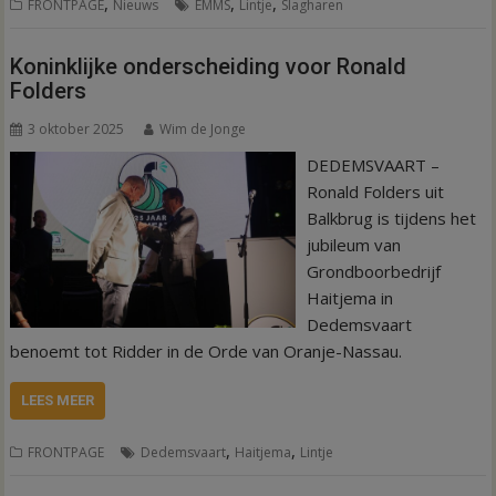
,
,
,
FRONTPAGE
Nieuws
EMMS
Lintje
Slagharen
Koninklijke onderscheiding voor Ronald
Folders
3 oktober 2025
Wim de Jonge
DEDEMSVAART –
Ronald Folders uit
Balkbrug is tijdens het
jubileum van
Grondboorbedrijf
Haitjema in
Dedemsvaart
benoemt tot Ridder in de Orde van Oranje-Nassau.
LEES MEER
,
,
FRONTPAGE
Dedemsvaart
Haitjema
Lintje