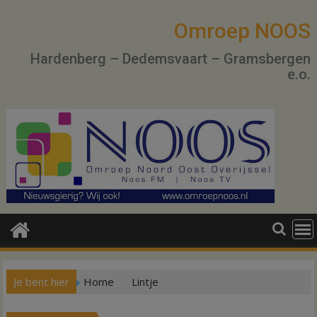
Ga
naar
Omroep NOOS
de
Hardenberg – Dedemsvaart – Gramsbergen
inhoud
e.o.
Je bent hier
Home
Lintje