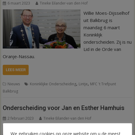
6 maart 2023
Tineke Eilander-van den Hof
Willie Moes-Dijsselhof
uit Balkbrug is
maandag 6 maart
Koninklijk
onderscheiden. Zij is nu
Lid in de Orde van
Oranje-Nassau.
LEES MEER
,
,
Nieuws
Koninklijke Onderscheiding
Lintje
MFC 't Trefpunt
Balkbrug
Onderscheiding voor Jan en Esther Hamhuis
2 februari 2023
Tineke Eilander-van den Hof
Jan Hamhuis uit
We gebruiken cookies op onze website om u de meest