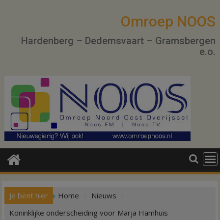
Ga
naar
Omroep NOOS
de
Hardenberg – Dedemsvaart – Gramsbergen
inhoud
e.o.
Je bent hier
Home
Nieuws
Koninklijke onderscheiding voor Marja Hamhuis