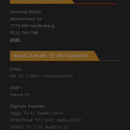
Omroep NOOS
Molensteen 5a
7773 NM Hardenberg
0523 760 788
ANBI
WAAR ZIJN WE TE ONTVANGEN?
Ether;
FM 107.2 MHz – OmroepNOOS
DAB+:
Kanaal 5B
Digitale Kanalen:
Ziggo: TV 41, Radio (1)916
KPN/XS4all: TV (1)341, Radio (1)041
Telfort: TV 2110, Radio 3122