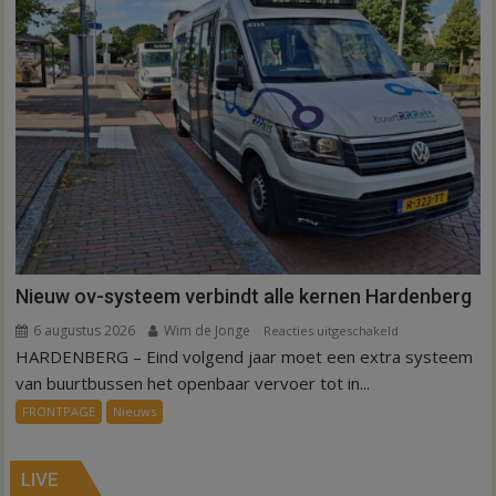
Nieuw ov-systeem verbindt alle kernen Hardenberg
6 augustus 2026
Wim de Jonge
voor
Reacties uitgeschakeld
HARDENBERG – Eind volgend jaar moet een extra systeem
Nieuw
ov-
van buurtbussen het openbaar vervoer tot in...
systeem
FRONTPAGE
Nieuws
verbindt
alle
kernen
LIVE