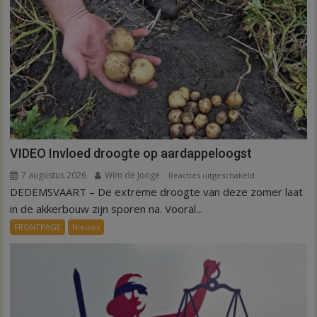
VIDEO Invloed droogte op aardappeloogst
7 augustus 2026
Wim de Jonge
voor
Reacties uitgeschakeld
DEDEMSVAART – De extreme droogte van deze zomer laat
VIDEO
Invloed
in de akkerbouw zijn sporen na. Vooral...
droogte
FRONTPAGE
Nieuws
op
aardappeloogst