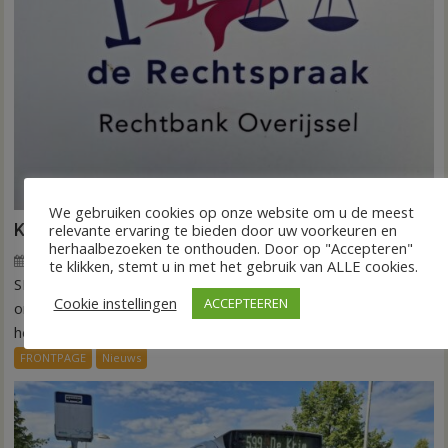
We gebruiken cookies op onze website om u de meest
Kantonrechter: 75.000 euro voor ex-werknemers
relevante ervaring te bieden door uw voorkeuren en
herhaalbezoeken te onthouden. Door op "Accepteren"
7 augustus 2026
Wim de Jonge
voor
Reacties uitgeschakeld
te klikken, stemt u in met het gebruik van ALLE cookies.
SLAGHAREN – De rechtbank Overijssel heeft een
Kantonrechter:
Cookie instellingen
ACCEPTEEREN
75.000
onderneming uit Slagharen (ROOT Painting) veroordeeld tot
euro
het betalen...
voor
FRONTPAGE
Nieuws
ex-
werknemers