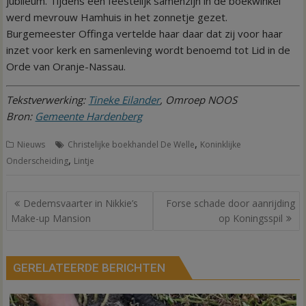
jubileum. Tijdens een feestelijk samenzijn in de boekwinkel
werd mevrouw Hamhuis in het zonnetje gezet.
Burgemeester Offinga vertelde haar daar dat zij voor haar
inzet voor kerk en samenleving wordt benoemd tot Lid in de
Orde van Oranje-Nassau.
Tekstverwerking:
Tineke Eilander
, Omroep NOOS
Bron:
Gemeente Hardenberg
,
Nieuws
Christelijke boekhandel De Welle
Koninklijke
,
Onderscheiding
Lintje
Bericht
Dedemsvaarter in Nikkie’s
Forse schade door aanrijding
navigatie
Make-up Mansion
op Koningsspil
GERELATEERDE BERICHTEN