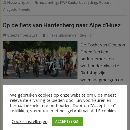
,
,
,
,
Nieuws
Sport
inzameling
KWF Kankerbestrijding
Roparun
Vliegveld Twente
Op de fiets van Hardenberg naar Alpe d’Huez
8 september 2021
Tineke Eilander-van den Hof
De Tocht van Gewoon
Doen: Dertien
ondernemers en
wethouder Alwin te
Rietstap zijn
woensdagmorgen op
de fiets vertrokken naar Alpe d’Huez.
We gebruiken cookies op onze website om u de meest
relevante ervaring te bieden door uw voorkeuren en
LEES MEER
herhaalbezoeken te onthouden. Door op "Accepteren"
te klikken, stemt u in met het gebruik van ALLE cookies.
,
,
,
Nieuws
Sport
Alpe d'Huez
Alwin te Rietstap
De Tocht van
,
,
,
Gewoon Doen
Dutch Cancer Society
Fietstocht
KWF Kankerbestrijding
Cookie instellingen
ACCEPTEEREN