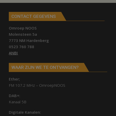
CONTACT GEGEVENS
Omroep NOOS
Molensteen 5a
7773 NM Hardenberg
0523 760 788
ANBI
WAAR ZIJN WE TE ONTVANGEN?
Ether;
FM 107.2 MHz – OmroepNOOS
DAB+:
Kanaal 5B
Digitale Kanalen: