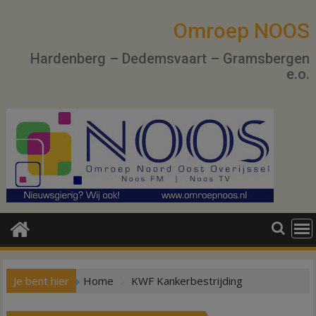
Ga
naar
Omroep NOOS
de
Hardenberg – Dedemsvaart – Gramsbergen
inhoud
e.o.
Je bent hier
Home
KWF Kankerbestrijding