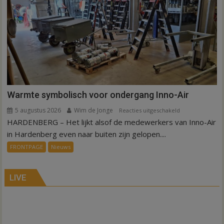
Hardenberg
en
Sibculo
Warmte symbolisch voor ondergang Inno-Air
5 augustus 2026
Wim de Jonge
voor
Reacties uitgeschakeld
HARDENBERG – Het lijkt alsof de medewerkers van Inno-Air
Warmte
symbolisch
in Hardenberg even naar buiten zijn gelopen....
voor
FRONTPAGE
Nieuws
ondergang
Inno-
Air
LIVE