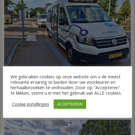
We gebruiken cookies op onze website om u de meest
Nieuw ov-systeem verbindt alle kernen Hardenberg
relevante ervaring te bieden door uw voorkeuren en
herhaalbezoeken te onthouden. Door op "Accepteren"
6 augustus 2026
Wim de Jonge
voor
Reacties uitgeschakeld
te klikken, stemt u in met het gebruik van ALLE cookies.
HARDENBERG – Eind volgend jaar moet een extra systeem
Nieuw
Cookie instellingen
ACCEPTEEREN
ov-
van buurtbussen het openbaar vervoer tot in...
systeem
FRONTPAGE
Nieuws
verbindt
alle
kernen