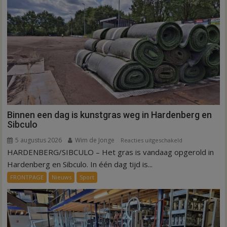
Hardenberg
Binnen een dag is kunstgras weg in Hardenberg en
Sibculo
5 augustus 2026
Wim de Jonge
voor
Reacties uitgeschakeld
HARDENBERG/SIBCULO – Het gras is vandaag opgerold in
Binnen
een
Hardenberg en Sibculo. In één dag tijd is...
dag
FRONTPAGE
Nieuws
Sport
is
kunstgras
weg
in