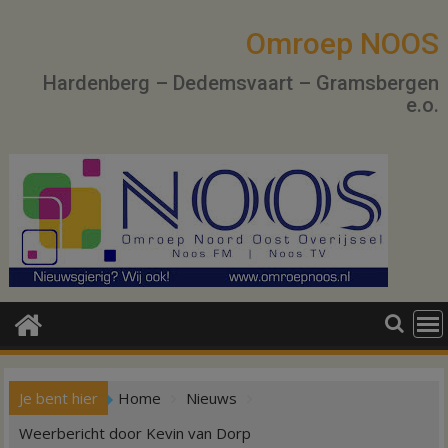
Ga
naar
Omroep NOOS
de
Hardenberg – Dedemsvaart – Gramsbergen
inhoud
e.o.
Je bent hier
Home
Nieuws
Weerbericht door Kevin van Dorp