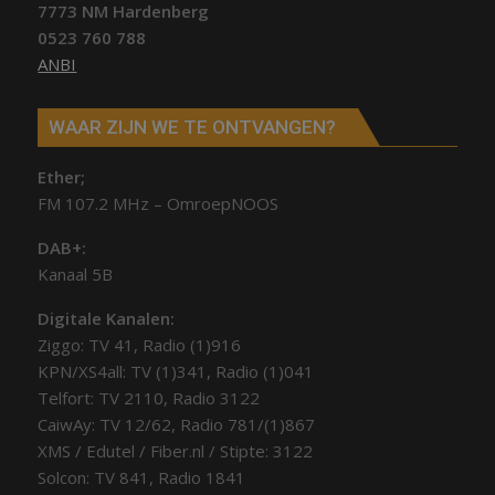
7773 NM Hardenberg
0523 760 788
ANBI
WAAR ZIJN WE TE ONTVANGEN?
Ether;
FM 107.2 MHz – OmroepNOOS
DAB+:
Kanaal 5B
Digitale Kanalen:
Ziggo: TV 41, Radio (1)916
KPN/XS4all: TV (1)341, Radio (1)041
Telfort: TV 2110, Radio 3122
CaiwAy: TV 12/62, Radio 781/(1)867
XMS / Edutel / Fiber.nl / Stipte: 3122
Solcon: TV 841, Radio 1841