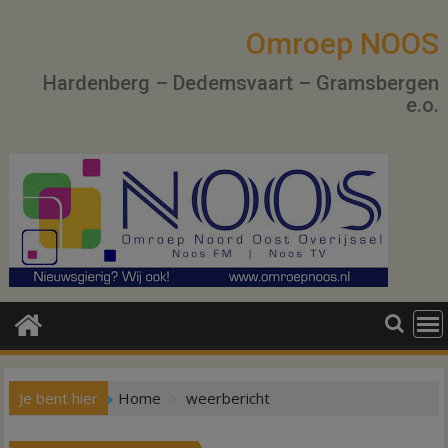
Ga
naar
Omroep NOOS
de
Hardenberg – Dedemsvaart – Gramsbergen
inhoud
e.o.
Je bent hier
Home
weerbericht