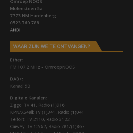
Omroep NOOS
Molensteen 5a
7773 NM Hardenberg
0523 760 788
ANBI
WAAR ZIJN WE TE ONTVANGEN?
Ether;
FM 107.2 MHz – OmroepNOOS
DAB+:
Kanaal 5B
Digitale Kanalen:
Ziggo: TV 41, Radio (1)916
KPN/XS4all: TV (1)341, Radio (1)041
Telfort: TV 2110, Radio 3122
CaiwAy: TV 12/62, Radio 781/(1)867