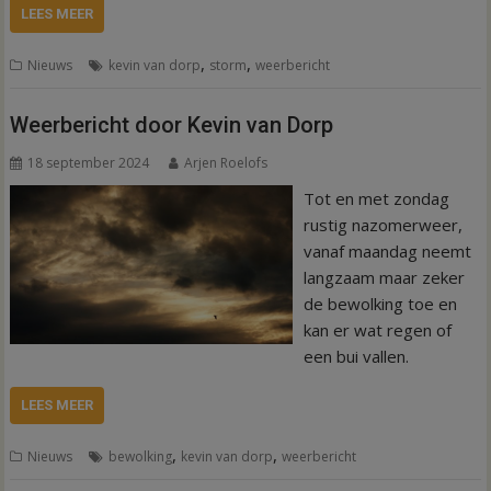
LEES MEER
,
,
Nieuws
kevin van dorp
storm
weerbericht
Weerbericht door Kevin van Dorp
18 september 2024
Arjen Roelofs
Tot en met zondag
rustig nazomerweer,
vanaf maandag neemt
langzaam maar zeker
de bewolking toe en
kan er wat regen of
een bui vallen.
LEES MEER
,
,
Nieuws
bewolking
kevin van dorp
weerbericht