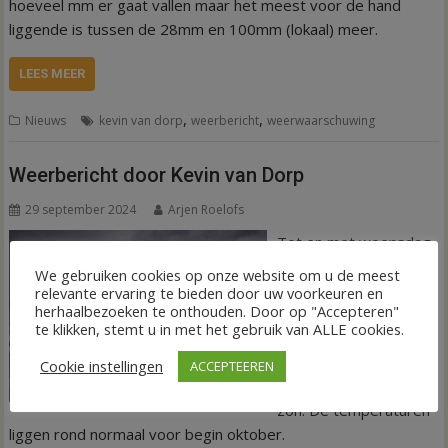
hoeveel mm er gaat vallen maar het meest voor de hand
liggende is tussen de 28mm en 100mm (lokaal) meer.
LEES MEER
,
,
Nieuws
kevin van dorp
weerbericht
weerwaarschuwing
Weerbericht door Kevin van Dorp
29 september 2024
Arjen Roelofs
Tot en met woensdag
is het zwaar bewolkt
We gebruiken cookies op onze website om u de meest
en valt er veel regen
relevante ervaring te bieden door uw voorkeuren en
herhaalbezoeken te onthouden. Door op "Accepteren"
met name op dinsdag.
te klikken, stemt u in met het gebruik van ALLE cookies.
Vanaf donderdag
veelal droog en is er
Cookie instellingen
ACCEPTEEREN
veel ruimte voor de
zon. De temperaturen
liggen rond normaal voor begin oktober.