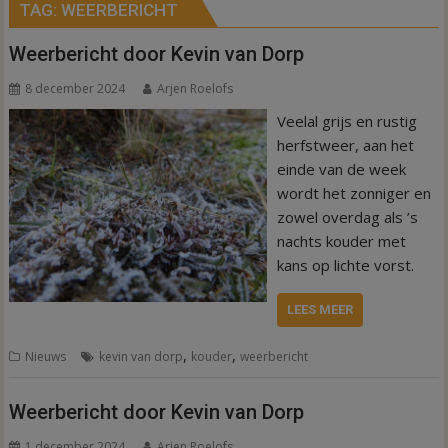
TAG:
WEERBERICHT
Weerbericht door Kevin van Dorp
8 december 2024
Arjen Roelofs
Veelal grijs en rustig
herfstweer, aan het
einde van de week
wordt het zonniger en
zowel overdag als ’s
nachts kouder met
kans op lichte vorst.
LEES MEER
,
,
Nieuws
kevin van dorp
kouder
weerbericht
Weerbericht door Kevin van Dorp
1 december 2024
Arjen Roelofs