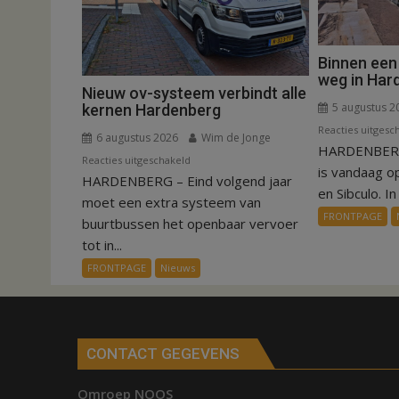
Binnen een
weg in Har
Nieuw ov-systeem verbindt alle
5 augustus 2
kernen Hardenberg
Reacties uitgesc
6 augustus 2026
Wim de Jonge
HARDENBERG
voor
Reacties uitgeschakeld
is vandaag o
HARDENBERG – Eind volgend jaar
Nieuw
en Sibculo. In 
ov-
moet een extra systeem van
FRONTPAGE
systeem
buurtbussen het openbaar vervoer
verbindt
tot in...
alle
FRONTPAGE
Nieuws
kernen
Hardenberg
CONTACT GEGEVENS
Omroep NOOS