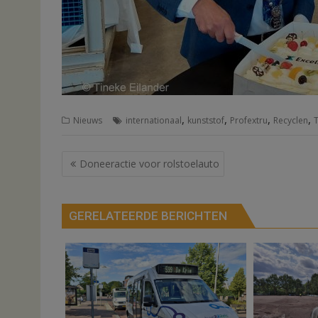
,
,
,
,
Nieuws
internationaal
kunststof
Profextru
Recyclen
Bericht
Doneeractie voor rolstoelauto
navigatie
GERELATEERDE BERICHTEN