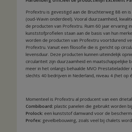
Profextru is gevestigd aan de Bruchterweg 88 en is 
(oud-Wavin onderdeel). Vooral duurzaamheid, kwalite
de producten van Profextru. Ruim 60 jaar ervaring i
kunststofprofielen staan aan de basis van hun merk
worden de producten van Profextru voortdurend verd
Profextru. Vanuit een filosofie die is gericht op cir
levensduur. Deze producten kunnen uiteindelijk opni
circulariteit zijn duurzaamheid en maatschappelijke b
meer in het onlangs behaalde MVO Prestatieladder nive
slechts 40 bedrijven in Nederland, niveau 4 (het op 
Momenteel is Profextru al producent van een drieta
Combiboard:
plastic panelen die gebruikt worden b
Prolock:
een kunststof damwand voor de beschermin
Profex:
gevelbebouwing, zoals veel bij chalets wordt