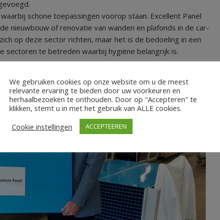
gevoegd.
 waarbij schone toepassingen voorop staan. Excellent Panel
r de nieuwbouw of renovatie van wanden en plafonds in de car-
 zich op deze sector richten, maar het is de bedoeling in een
 sectoren te betreden waarbij hygiëne belangrijk is.
We gebruiken cookies op onze website om u de meest
relevante ervaring te bieden door uw voorkeuren en
herhaalbezoeken te onthouden. Door op "Accepteren" te
klikken, stemt u in met het gebruik van ALLE cookies.
Cookie instellingen
ACCEPTEEREN