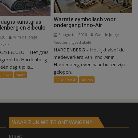
Warmte symbolisch voor
 dag is kunstgras
ondergang Inno-Air
denberg en Sibculo
5 augustus 2026
Wim de Jonge
026
Wim de Jonge
voor
Reacties uitgeschakeld
voor
hakeld
HARDENBERG – Het lijkt alsof de
Warmte
/SIBCULO – Het gras
Binnen
symbolisch
medewerkers van Inno-Air in
een
pgerold in Hardenberg
voor
Hardenberg even naar buiten zijn
dag
één dag tijd is...
ondergang
gelopen....
is
Nieuws
Sport
Inno-
kunstgras
FRONTPAGE
Nieuws
Air
weg
in
Hardenberg
en
Sibculo
WAAR ZIJN WE TE ONTVANGEN?
Ether;