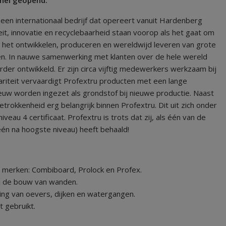
een internationaal bedrijf dat opereert vanuit Hardenberg
it, innovatie en recyclebaarheid staan voorop als het gaat om
n het ontwikkelen, produceren en wereldwijd leveren van grote
en. In nauwe samenwerking met klanten over de hele wereld
er ontwikkeld. Er zijn circa vijftig medewerkers werkzaam bij
culariteit vervaardigt Profextru producten met een lange
euw worden ingezet als grondstof bij nieuwe productie. Naast
etrokkenheid erg belangrijk binnen Profextru. Dit uit zich onder
au 4 certificaat. Profextru is trots dat zij, als één van de
één na hoogste niveau) heeft behaald!
l merken: Combiboard, Prolock en Profex.
ij de bouw van wanden.
g van oevers, dijken en watergangen.
 gebruikt.