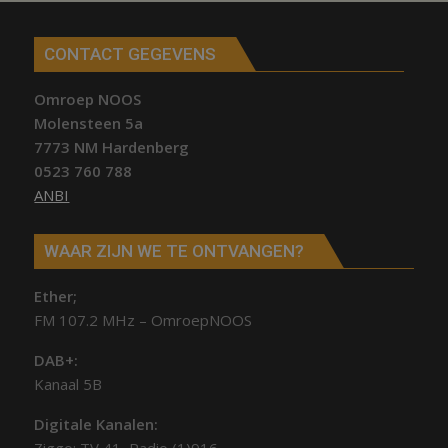
CONTACT GEGEVENS
Omroep NOOS
Molensteen 5a
7773 NM Hardenberg
0523 760 788
ANBI
WAAR ZIJN WE TE ONTVANGEN?
Ether;
FM 107.2 MHz – OmroepNOOS
DAB+:
Kanaal 5B
Digitale Kanalen: