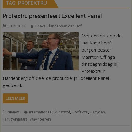
TAG:
PROFEXTRU
Profextru presenteert Excellent Panel
8 juni 2022
Tineke Eilander-van den Hof
Met een druk op de
‘aan’knop heeft
burgemeester
Maarten Offinga
dinsdagmiddag bij
Profextru in
Hardenberg officieel de productielijn Excellent Panel
geopend.
LEES MEER
,
,
,
,
Nieuws
internationaal
kunststof
Profextru
Recyclen
,
Terugwinnaars
Wavinterrein