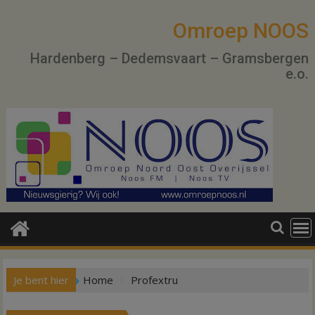
Ga
naar
Omroep NOOS
de
Hardenberg – Dedemsvaart – Gramsbergen
inhoud
e.o.
Je bent hier
Home
Profextru