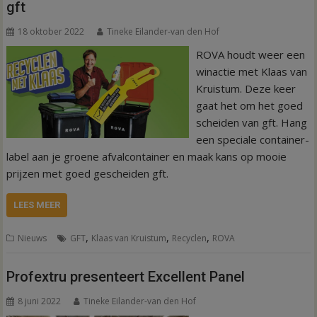
gft
18 oktober 2022
Tineke Eilander-van den Hof
ROVA houdt weer een
winactie met Klaas van
Kruistum. Deze keer
gaat het om het goed
scheiden van gft. Hang
een speciale container-
label aan je groene afvalcontainer en maak kans op mooie
prijzen met goed gescheiden gft.
LEES MEER
,
,
,
Nieuws
GFT
Klaas van Kruistum
Recyclen
ROVA
Profextru presenteert Excellent Panel
8 juni 2022
Tineke Eilander-van den Hof