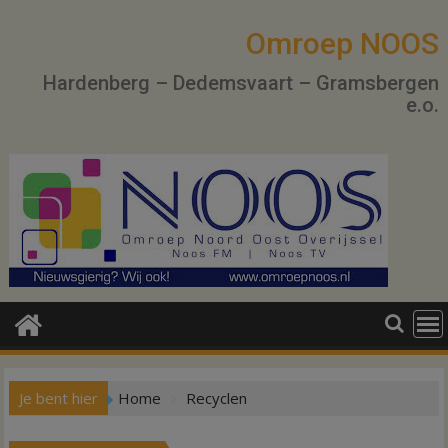
Ga
naar
Omroep NOOS
de
Hardenberg – Dedemsvaart – Gramsbergen
inhoud
e.o.
Je bent hier
Home
Recyclen