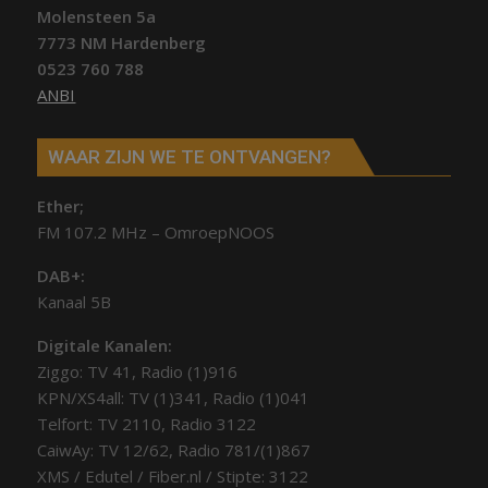
Molensteen 5a
7773 NM Hardenberg
0523 760 788
ANBI
WAAR ZIJN WE TE ONTVANGEN?
Ether;
FM 107.2 MHz – OmroepNOOS
DAB+:
Kanaal 5B
Digitale Kanalen:
Ziggo: TV 41, Radio (1)916
KPN/XS4all: TV (1)341, Radio (1)041
Telfort: TV 2110, Radio 3122
CaiwAy: TV 12/62, Radio 781/(1)867
XMS / Edutel / Fiber.nl / Stipte: 3122