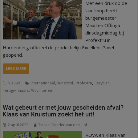
Met een druk op de
‘aan’knop heeft
burgemeester
Maarten Offinga
dinsdagmiddag bij
Profextru in
Hardenberg officieel de productielijn Excellent Panel
geopend.
LEES MEER
,
,
,
,
Nieuws
internationaal
kunststof
Profextru
Recyclen
,
Terugwinnaars
Wavinterrein
Wat gebeurt er met jouw gescheiden afval?
Klaas van Kruistum zoekt het uit!
2 april 2022
Tineke Eilander-van den Hof
ROVA en Klaas van