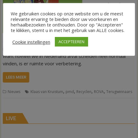
Kruistum slaan de
handen ineen dit jaar.
We gebruiken cookies op onze website om u de meest
In de campagne
relevante ervaring te bieden door uw voorkeuren en
herhaalbezoeken te onthouden. Door op "Accepteren"
Recyclen met Klaas
te klikken, stemt u in met het gebruik van ALLE cookies.
werken zij samen aan
een gedeelde missie: het inzichtelijk maken van de wereld van
Cookie instellingen
ACCEPTEEREN
recycling om zo te laten zien wat er met ons afval gebeurt.
Want hoewel we in Nederland afval scheiden heel normaal
vinden, is er ruimte voor verbetering.
LEES MEER
,
,
,
,
Nieuws
Klaas van Kruistum
pmd
Recyclen
ROVA
Terugwinnaars
LIVE