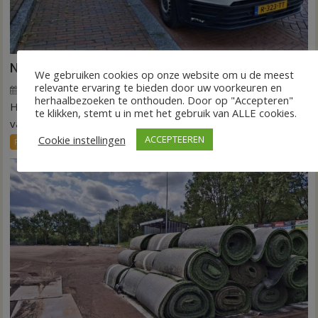
Nieuw ov-systeem verbindt alle kernen Hardenberg
We gebruiken cookies op onze website om u de meest
relevante ervaring te bieden door uw voorkeuren en
6 augustus 2026
Wim de Jonge
voor
Reacties uitgeschakeld
herhaalbezoeken te onthouden. Door op "Accepteren"
HARDENBERG – Eind volgend jaar moet een extra systeem
Nieuw
te klikken, stemt u in met het gebruik van ALLE cookies.
ov-
van buurtbussen het openbaar vervoer tot in...
systeem
Cookie instellingen
ACCEPTEEREN
FRONTPAGE
Nieuws
verbindt
alle
kernen
Hardenberg