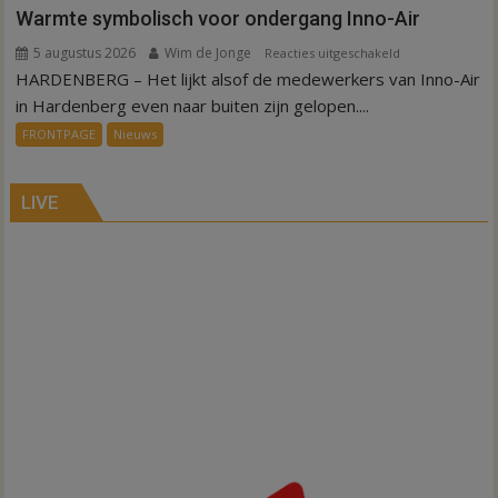
Warmte symbolisch voor ondergang Inno-Air
5 augustus 2026
Wim de Jonge
voor
Reacties uitgeschakeld
HARDENBERG – Het lijkt alsof de medewerkers van Inno-Air
Warmte
symbolisch
in Hardenberg even naar buiten zijn gelopen....
voor
FRONTPAGE
Nieuws
ondergang
Inno-
Air
LIVE