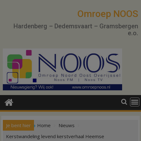
Ga
naar
Omroep NOOS
de
Hardenberg – Dedemsvaart – Gramsbergen
inhoud
e.o.
Je bent hier
Home
Nieuws
Kerstwandeling levend kerstverhaal Heemse