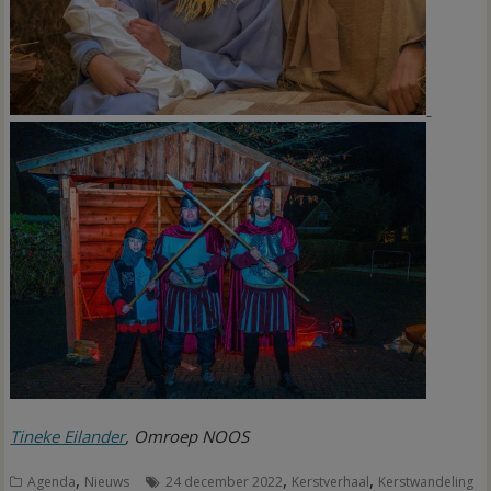
Tineke Eilander
, Omroep NOOS
,
,
,
Agenda
Nieuws
24 december 2022
Kerstverhaal
Kerstwandeling