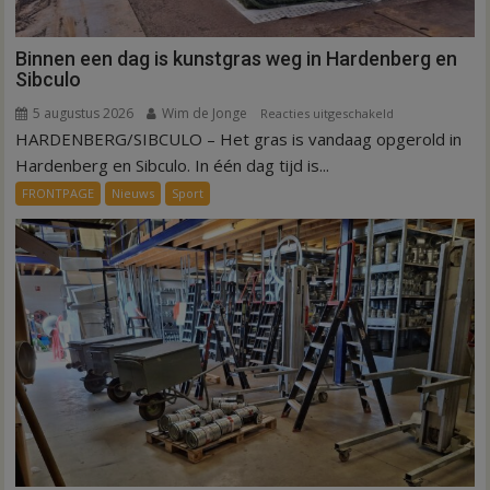
Binnen een dag is kunstgras weg in Hardenberg en
Sibculo
5 augustus 2026
Wim de Jonge
voor
Reacties uitgeschakeld
HARDENBERG/SIBCULO – Het gras is vandaag opgerold in
Binnen
een
Hardenberg en Sibculo. In één dag tijd is...
dag
FRONTPAGE
Nieuws
Sport
is
kunstgras
weg
in
Hardenberg
en
Sibculo