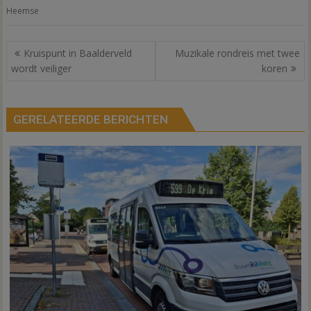
Heemse
Bericht
Kruispunt in Baalderveld
Muzikale rondreis met twee
navigatie
wordt veiliger
koren
GERELATEERDE BERICHTEN