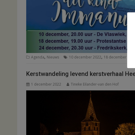
,
,
Agenda
Nieuws
10 december 2022
18 december 202
Kerstwandeling levend kerstverhaal H
1 december 2022
Tineke Eilander-van den Hof