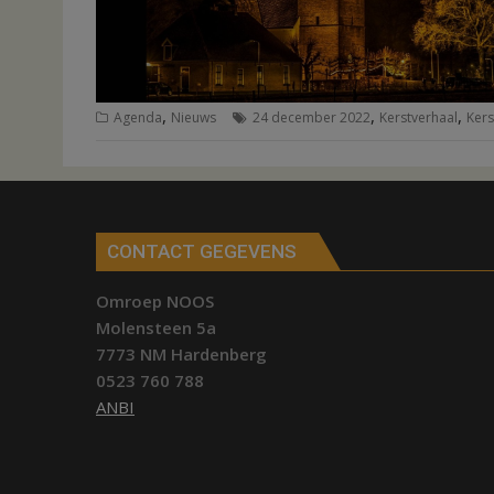
,
,
,
Agenda
Nieuws
24 december 2022
Kerstverhaal
Ker
CONTACT GEGEVENS
Omroep NOOS
Molensteen 5a
7773 NM Hardenberg
0523 760 788
ANBI