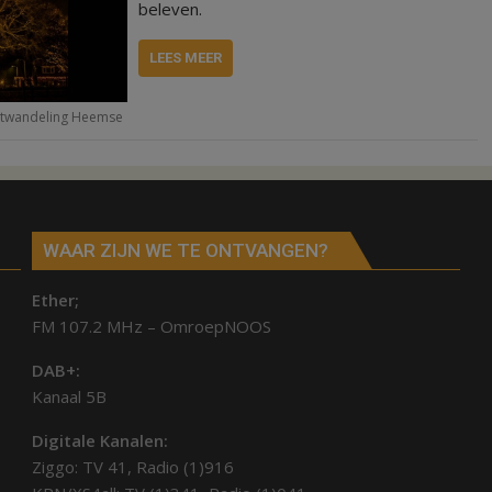
beleven.
LEES MEER
stwandeling Heemse
WAAR ZIJN WE TE ONTVANGEN?
Ether;
FM 107.2 MHz – OmroepNOOS
DAB+:
Kanaal 5B
Digitale Kanalen:
Ziggo: TV 41, Radio (1)916