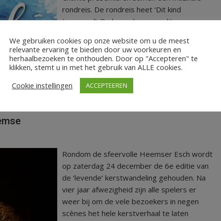
rondreis. De rondreis heet ‘Dit kind
Immanuel’. De koren brengen dit
eeuwenoude kerstverhaal opnieuw tot
We gebruiken cookies op onze website om u de meest
leven.
relevante ervaring te bieden door uw voorkeuren en
herhaalbezoeken te onthouden. Door op "Accepteren" te
klikken, stemt u in met het gebruik van ALLE cookies.
LEES MEER
Cookie instellingen
ACCEPTEEREN
,
,
,
,
2
24 december 2022
concert
Le Mot Chanté
Nooit Alleen
eemse
Rondom de sfeervolle Heemser Esch wordt
op zaterdag 24 december de 6e editie van
de ‘levende’ kerstwandeling gehouden. Na
vier jaar afwezigheid zijn alle spelers er
weer bij om de vele bezoekers in negen
scènes het hele kerstverhaal te laten