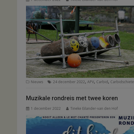
,
,
,
Nieuws
24 december 2022
APV
Carbid
Carbidschiet
Muzikale rondreis met twee koren
1 december 2022
Tineke Eilander-van den Hof