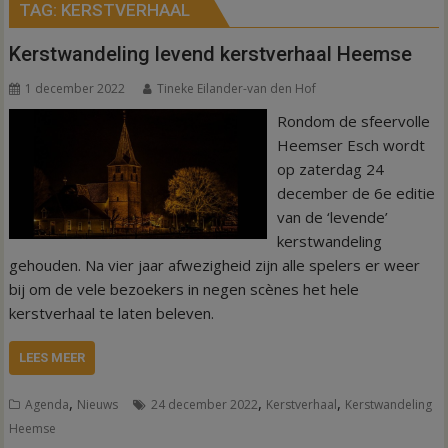
TAG:
KERSTVERHAAL
Kerstwandeling levend kerstverhaal Heemse
1 december 2022
Tineke Eilander-van den Hof
Rondom de sfeervolle
Heemser Esch wordt
op zaterdag 24
december de 6e editie
van de ‘levende’
kerstwandeling
gehouden. Na vier jaar afwezigheid zijn alle spelers er weer
bij om de vele bezoekers in negen scènes het hele
kerstverhaal te laten beleven.
LEES MEER
,
,
,
Agenda
Nieuws
24 december 2022
Kerstverhaal
Kerstwandeling
Heemse