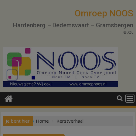
Ga
naar
Omroep NOOS
de
Hardenberg – Dedemsvaart – Gramsbergen
inhoud
e.o.
Je bent hier
Home
Kerstverhaal