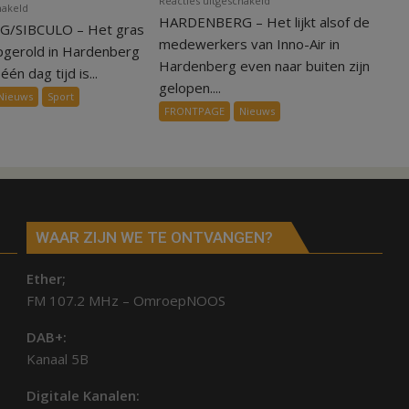
Reacties uitgeschakeld
voor
hakeld
HARDENBERG – Het lijkt alsof de
Warmte
/SIBCULO – Het gras
Binnen
symbolisch
medewerkers van Inno-Air in
een
pgerold in Hardenberg
voor
Hardenberg even naar buiten zijn
dag
één dag tijd is...
ondergang
gelopen....
is
Nieuws
Sport
Inno-
kunstgras
FRONTPAGE
Nieuws
Air
weg
in
Hardenberg
en
Sibculo
WAAR ZIJN WE TE ONTVANGEN?
Ether;
FM 107.2 MHz – OmroepNOOS
DAB+:
Kanaal 5B
Digitale Kanalen: