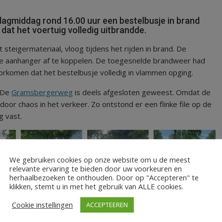
dagmiddag rond 16.00 uur een bestelbusje in brand
at het voertuig volledig uitbrandde.
teigermateriaal, vloog tijdens het rijden in brand. De
n de aanhanger af te koppelen. De toegesnelde brandweer had
oorkomen dat het bestelbusje volledig in vlammen opging.
. De
Gramsbergerweg
is deels afgesloten geweest. Omdat de
oor chaos in het verkeer. Zo ontstond er een flinke file op de
g vast.
We gebruiken cookies op onze website om u de meest
relevante ervaring te bieden door uw voorkeuren en
herhaalbezoeken te onthouden. Door op "Accepteren" te
klikken, stemt u in met het gebruik van ALLE cookies.
Cookie instellingen
ACCEPTEEREN