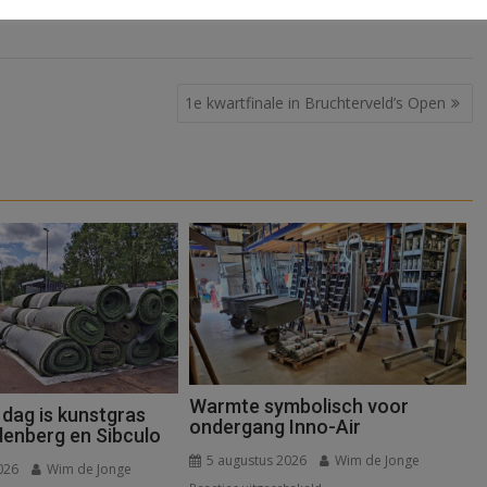
1e kwartfinale in Bruchterveld’s Open
Warmte symbolisch voor
 dag is kunstgras
ondergang Inno-Air
denberg en Sibculo
5 augustus 2026
Wim de Jonge
026
Wim de Jonge
voor