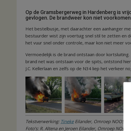
Op de Gramsbergerweg in Hardenberg is vrij
gevlogen. De brandweer kon niet voorkomen d
Het bestelbusje, met daarachter een aanhanger met s
bestuurder wist zijn voertuig snel stil te zetten e
het vuur snel onder controle, maar kon niet meer v
Vermoedelijk is de brand ontstaan door kortsluiting
brand net was ontstaan voor de spits, ontstond hierd
J.C. Kellerlaan en zelfs op de N34 liep het verkeer no
Tekstverwerking:
Tineke
Eilander, Omroep NOOS
Foto’s: R. Altena en Jeroen Eilander, Omroep NOOS