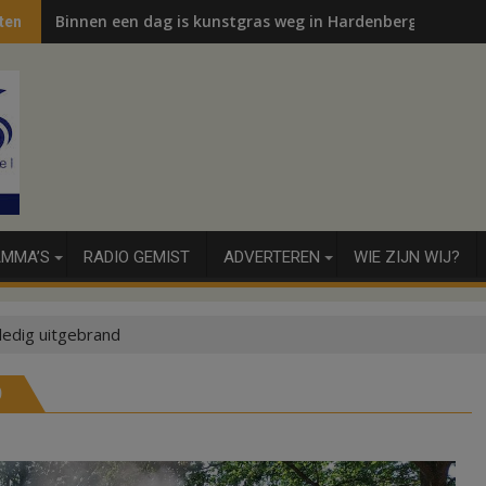
Binnen een dag is kunstgras weg in Hardenberg en Sibcu
ten
MMA’S
RADIO GEMIST
ADVERTEREN
WIE ZIJN WIJ?
ledig uitgebrand
D