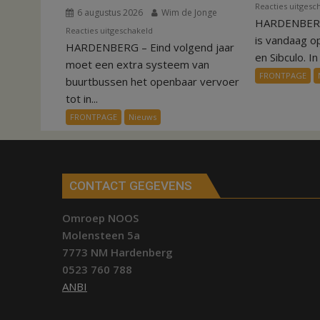
Reacties uitgesc
6 augustus 2026
Wim de Jonge
HARDENBERG
voor
Reacties uitgeschakeld
is vandaag o
HARDENBERG – Eind volgend jaar
Nieuw
en Sibculo. In 
ov-
moet een extra systeem van
FRONTPAGE
systeem
buurtbussen het openbaar vervoer
verbindt
tot in...
alle
FRONTPAGE
Nieuws
kernen
Hardenberg
CONTACT GEGEVENS
Omroep NOOS
Molensteen 5a
7773 NM Hardenberg
0523 760 788
ANBI