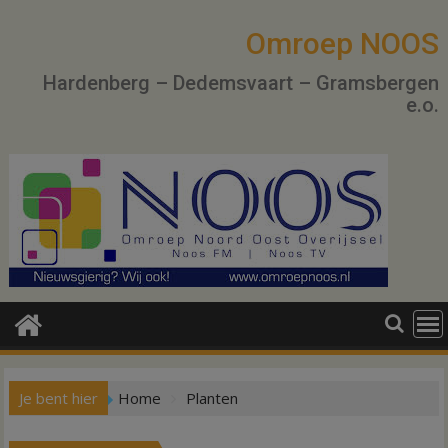
Ga
naar
Omroep NOOS
de
Hardenberg – Dedemsvaart – Gramsbergen
inhoud
e.o.
Je bent hier
Home
Planten