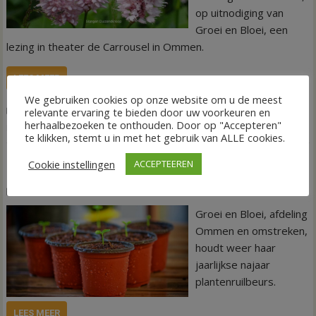
op uitnodiging van
Groei en Bloei, een
lezing in theater de Carrousel in Ommen.
LEES MEER
We gebruiken cookies op onze website om u de meest
,
,
,
,
Agenda
Nieuws
15 november 2022
Carrousel
Groei en Bloei
relevante ervaring te bieden door uw voorkeuren en
herhaalbezoeken te onthouden. Door op "Accepteren"
,
Invasieve exoten
Planten
te klikken, stemt u in met het gebruik van ALLE cookies.
Cookie instellingen
ACCEPTEEREN
Plantjes ruilen tijdens ruilbeurs in Ommen
4 oktober 2022
Tineke Eilander-van den Hof
Groei en Bloei, afdeling
Ommen en omstreken,
houdt weer haar
jaarlijkse najaar
plantenruilbeurs.
LEES MEER