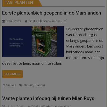
TAG:
PLANTEN
Eerste plantenbieb geopend in de Marslanden
3 mei 2023
Tineke Eilander-van den Hof
De eerste plantenbieb
van Hardenberg is
onlangs geopend in de
Marslanden. Een soort
bibliotheek maar dan
met planten. Alleen zijn
deze niet te leen, maar om te ruilen.
LEES MEER
,
Nieuws
Natuur
Planten
Vaste planten infodag bij tuinen Mien Ruys
15 april 2023
Tineke Eilander-van den Hof