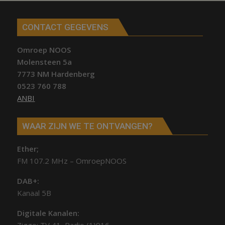
CONTACT GEGEVENS
Omroep NOOS
Molensteen 5a
7773 NM Hardenberg
0523 760 788
ANBI
WAAR ZIJN WE TE ONTVANGEN?
Ether;
FM 107.2 MHz – OmroepNOOS
DAB+:
Kanaal 5B
Digitale Kanalen: