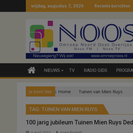
Ga
vrijdag, augustus 7, 2026
Recente berichten
naar
de
inhoud
NIEUWS
TV
RADIO GIDS
PROGRA
Je bent hier
Home
Tuinen van Mien Ruys
TAG:
TUINEN VAN MIEN RUYS
100 jarig jubileum Tuinen Mien Ruys D
4 april 2024
Arjen Roelofs