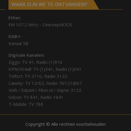
WAAR ZIJN WE TE ONTVANGEN?
Ether;
FM 107.2 MHz – OmroepNOOS
DAB+:
Kanaal 5B
Digitale Kanalen:
Ziggo: TV 41, Radio (1)916
KPN/XS4all: TV (1)341, Radio (1)041
Telfort: TV 2110, Radio 3122
CaiwAy: TV 12/62, Radio 781/(1)867
XMS / Edutel / Fiber.nl / Stipte: 3122
Solcon: TV 841, Radio 1841
T-Mobile: TV 788
Copyright © Alle rechten voorbehouden