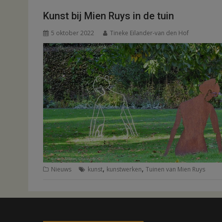
Kunst bij Mien Ruys in de tuin
5 oktober 2022
Tineke Eilander-van den Hof
,
,
Nieuws
kunst
kunstwerken
Tuinen van Mien Ruys