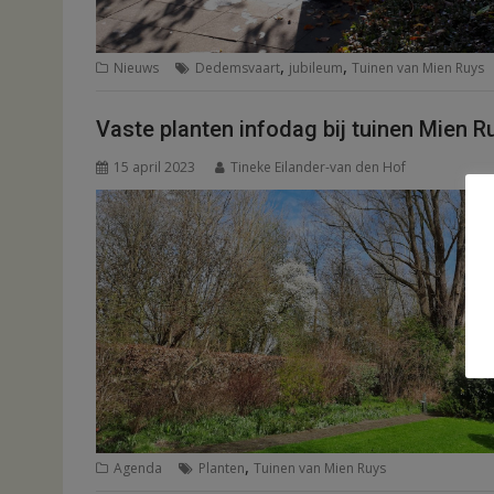
,
,
Nieuws
Dedemsvaart
jubileum
Tuinen van Mien Ruys
Vaste planten infodag bij tuinen Mien R
15 april 2023
Tineke Eilander-van den Hof
,
Agenda
Planten
Tuinen van Mien Ruys