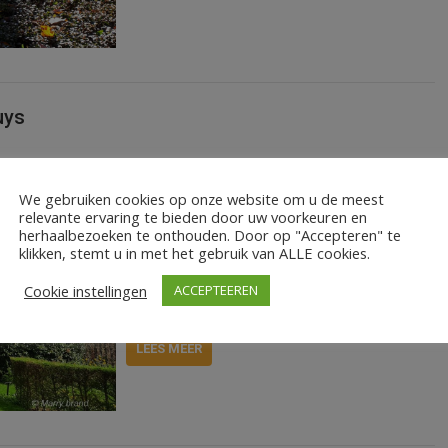
uys
In de Tuinen bij Mien Ruys merken ze goed
We gebruiken cookies op onze website om u de meest
dat het voorjaar nu echt is begonnen. Voor
relevante ervaring te bieden door uw voorkeuren en
velen is het voorjaar een mooi moment om
herhaalbezoeken te onthouden. Door op "Accepteren" te
klikken, stemt u in met het gebruik van ALLE cookies.
de Tuinen te gaan bezoeken. Daarom wordt
zondag 23 april, vanaf 12.00 uur, weer een
Cookie instellingen
ACCEPTEEREN
Vaste planten infodag gehouden.
LEES MEER