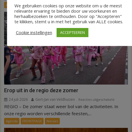
initiatieven
We gebruiken cookies op onze website om u de meest
Agenda
Nieuws
in
relevante ervaring te bieden door uw voorkeuren en
Hardenber
herhaalbezoeken te onthouden. Door op "Accepteren"
te klikken, stemt u in met het gebruik van ALLE cookies.
Cookie instellingen
ACCEPTEEREN
Erop uit in de regio deze zomer
24 juli 2026
Gert-Jan van Veldhuizen
voor
Reacties uitgeschakeld
REGIO – De zomer staat weer bol van de activiteiten. In
Erop
uit
onze regio worden verschillende feesten,...
in
Agenda
FRONTPAGE
Nieuws
de
regio