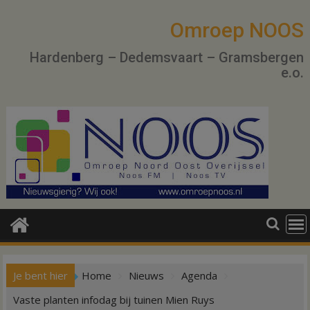
Ga
naar
Omroep NOOS
de
Hardenberg – Dedemsvaart – Gramsbergen
inhoud
e.o.
Je bent hier
Home
Nieuws
Agenda
Vaste planten infodag bij tuinen Mien Ruys