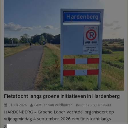
Fietstocht langs groene initiatieven in Hardenberg
31 juli 2026
Gert-Jan van Veldhuizen
voor
Reacties uitgeschakeld
HARDENBERG – Groene Loper Vechtdal organiseert op
Fietstocht
langs
vrijdagmiddag 4 september 2026 een fietstocht langs
groene
groene initiatieven...