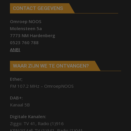
CONTACT GEGEVENS
Omroep NOOS
Molensteen 5a
7773 NM Hardenberg
0523 760 788
ANBI
WAAR ZIJN WE TE ONTVANGEN?
Ether;
FM 107.2 MHz – OmroepNOOS
DAB+:
Kanaal 5B
Digitale Kanalen:
Ziggo: TV 41, Radio (1)916
KPN/XS4all: TV (1)341, Radio (1)041