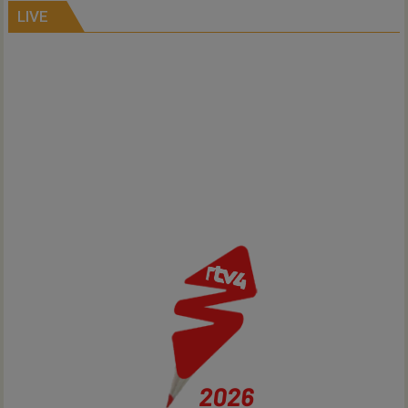
bostheater
LIVE
Gramsbergen