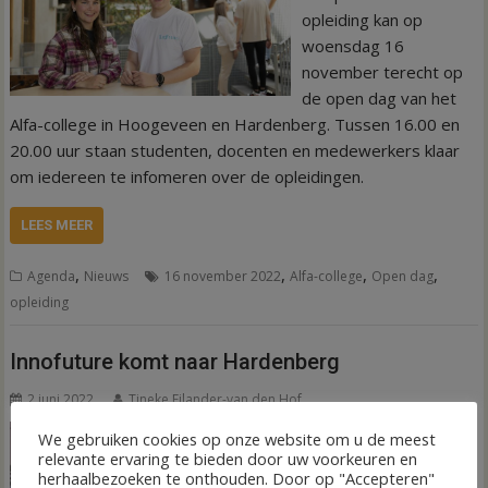
opleiding kan op
woensdag 16
november terecht op
de open dag van het
Alfa-college in Hoogeveen en Hardenberg. Tussen 16.00 en
20.00 uur staan studenten, docenten en medewerkers klaar
om iedereen te infomeren over de opleidingen.
LEES MEER
,
,
,
,
Agenda
Nieuws
16 november 2022
Alfa-college
Open dag
opleiding
Innofuture komt naar Hardenberg
2 juni 2022
Tineke Eilander-van den Hof
Het grootste
We gebruiken cookies op onze website om u de meest
relevante ervaring te bieden door uw voorkeuren en
evenement voor
herhaalbezoeken te onthouden. Door op "Accepteren"
techniek en innovatie,