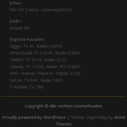
Ether;
FM 107.2 MHz – OmroepNOOS
DAB+:
Kanaal 5B
Digitale Kanalen:
Ziggo: TV 41, Radio (1)916
KPN/XS4all: TV (1)341, Radio (1)041
Telfort: TV 2110, Radio 3122
CaiwAy: TV 12/62, Radio 781/(1)867
XMS / Edutel / Fiber.nl / Stipte: 3122
Solcon: TV 841, Radio 1841
T-Mobile: TV 788
Copyright © Alle rechten voorbehouden
Proudly powered by WordPress
|
Theme: DuperMag by
Acme
Themes