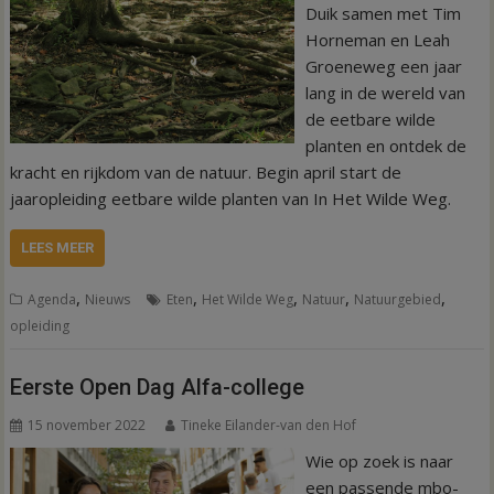
Duik samen met Tim
Horneman en Leah
Groeneweg een jaar
lang in de wereld van
de eetbare wilde
planten en ontdek de
kracht en rijkdom van de natuur. Begin april start de
jaaropleiding eetbare wilde planten van In Het Wilde Weg.
LEES MEER
,
,
,
,
,
Agenda
Nieuws
Eten
Het Wilde Weg
Natuur
Natuurgebied
opleiding
Eerste Open Dag Alfa-college
15 november 2022
Tineke Eilander-van den Hof
Wie op zoek is naar
een passende mbo-