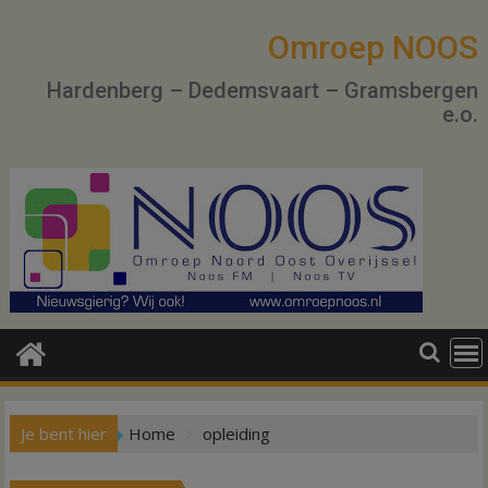
Ga
naar
Omroep NOOS
de
Hardenberg – Dedemsvaart – Gramsbergen
inhoud
e.o.
Je bent hier
Home
opleiding