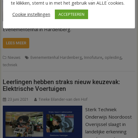
te klikken, stemt u in met het gebruik van ALLE cookies.
Innofuture, komt
Cookie instellingen
ACCEPTEEREN
vrijdag 17 en zaterdag
18 juni naar de
Evenementenhal in Hardenberg.
LEES MEER
,
,
,
Nieuws
Evenementenhal Hardenberg
Innofuture
opleiding
techniek
Leerlingen hebben straks nieuw keuzevak:
Elektrische Voertuigen
23 juni 2021
Tineke Eilander-van den Hof
Sterk Techniek
Onderwijs Noordoost
Overijssel slaagt in
landelijke erkenning