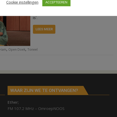
Cookie instellingen
ACCEPTEEREN
genieten. Deze keer speelt de vereniging
het stuk ‘Zeg nooit vis voordat ie in de pan
is’.
LEES MEER
,
,
 Ham
Open Doek
Toneel
WAAR ZIJN WE TE ONTVANGEN?
Ether;
FM 107.2 MHz – OmroepNOOS