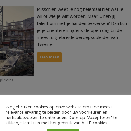
Misschien weet je nog helemaal niet wat je
wil of wie je wilt worden. Maar … heb jij
talent om met je handen te werken? Dan kun
je je oriënteren tijdens de open dag bij de
meest uitgebreide beroepsopleider van
Twente.
LEES MEER
pleiding
We gebruiken cookies op onze website om u de meest
relevante ervaring te bieden door uw voorkeuren en
Toneelvereniging Open Doek mag na twee
herhaalbezoeken te onthouden. Door op "Accepteren" te
klikken, stemt u in met het gebruik van ALLE cookies.
jaar eindelijk weer op de planken. Eind
januari kunt u weer van hun voorstelling