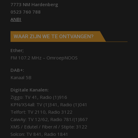
7773 NM Hardenberg
0523 760 788
ANBI
WAAR ZIJN WE TE ONTVANGEN?
Ether;
FM 107.2 MHz – OmroepNOOS
DAB+:
Kanaal 5B
Digitale Kanalen:
Ziggo: TV 41, Radio (1)916
KPN/XS4all: TV (1)341, Radio (1)041
Telfort: TV 2110, Radio 3122
CaiwAy: TV 12/62, Radio 781/(1)867
XMS / Edutel / Fiber.nl / Stipte: 3122
Solcon: TV 841, Radio 1841