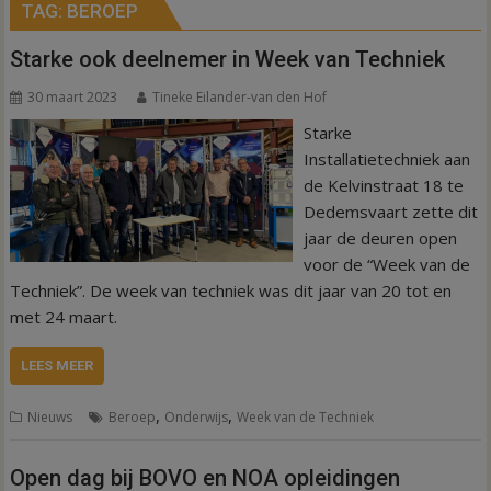
TAG:
BEROEP
Starke ook deelnemer in Week van Techniek
30 maart 2023
Tineke Eilander-van den Hof
Starke
Installatietechniek aan
de Kelvinstraat 18 te
Dedemsvaart zette dit
jaar de deuren open
voor de “Week van de
Techniek”. De week van techniek was dit jaar van 20 tot en
met 24 maart.
LEES MEER
,
,
Nieuws
Beroep
Onderwijs
Week van de Techniek
Open dag bij BOVO en NOA opleidingen