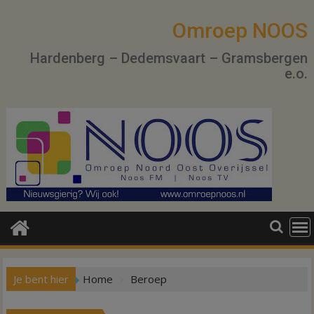
Ga
naar
Omroep NOOS
de
Hardenberg – Dedemsvaart – Gramsbergen
inhoud
e.o.
Je bent hier
Home
Beroep