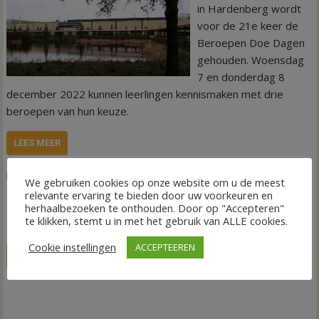
in Hardenberg wordt
voor de 21e keer de
Beroepen Doe Dagen
gehouden. Woensdag
7 en donderdag 8
december 2022 kunnen leerlingen kennismaken met drie
beroepen van hun keuze.
LEES MEER
,
,
Nieuws
Beroep
Beroepen doe Dagen
Evenementenhal
We gebruiken cookies op onze website om u de meest
,
,
Hardenberg
Scholieren
school
relevante ervaring te bieden door uw voorkeuren en
herhaalbezoeken te onthouden. Door op "Accepteren"
te klikken, stemt u in met het gebruik van ALLE cookies.
Cookie instellingen
ACCEPTEEREN
LIVE