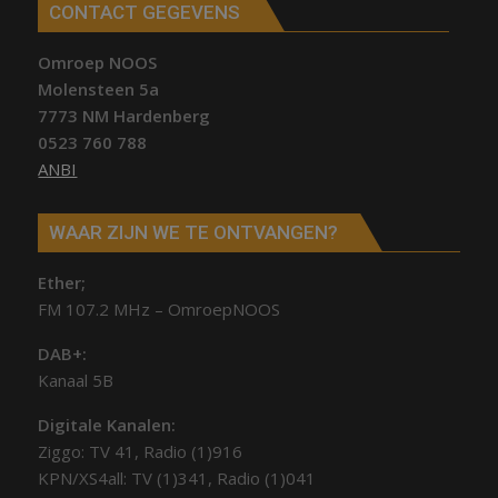
CONTACT GEGEVENS
Omroep NOOS
Molensteen 5a
7773 NM Hardenberg
0523 760 788
ANBI
WAAR ZIJN WE TE ONTVANGEN?
Ether;
FM 107.2 MHz – OmroepNOOS
DAB+:
Kanaal 5B
Digitale Kanalen:
Ziggo: TV 41, Radio (1)916
KPN/XS4all: TV (1)341, Radio (1)041