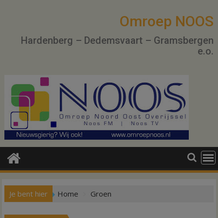
Ga
naar
Omroep NOOS
de
Hardenberg – Dedemsvaart – Gramsbergen
inhoud
e.o.
Je bent hier
Home
Groen