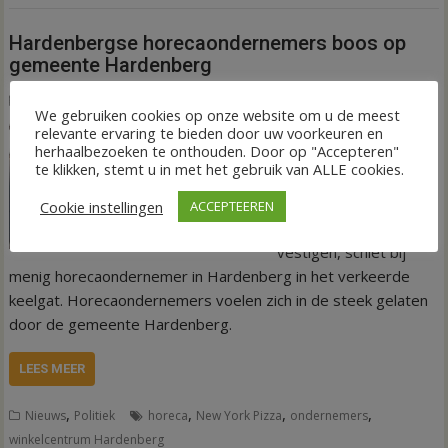
Hardenbergse horecaondernemers boos op
gemeente Hardenberg
18 augustus 2021
Tineke Eilander-van den Hof
We gebruiken cookies op onze website om u de meest
Dat New York Pizza
relevante ervaring te bieden door uw voorkeuren en
herhaalbezoeken te onthouden. Door op "Accepteren"
plannen heeft om zich
te klikken, stemt u in met het gebruik van ALLE cookies.
buiten het ‘kerngebied
centrum’ in
Cookie instellingen
ACCEPTEEREN
Hardenberg te
vestigen, schiet bij
menig horecaondernemer in Hardenberg in het verkeerde
keelgat. Horecaondernemers voelen zich in de steek gelaten
door de gemeente Hardenberg.
LEES MEER
,
,
,
,
Nieuws
Politiek
horeca
New York Pizza
ondernemers
winkelcentrum Hardenberg