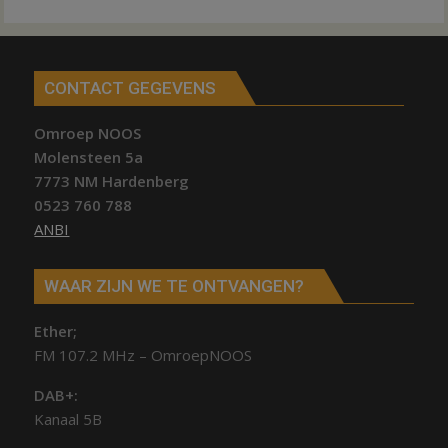
CONTACT GEGEVENS
Omroep NOOS
Molensteen 5a
7773 NM Hardenberg
0523 760 788
ANBI
WAAR ZIJN WE TE ONTVANGEN?
Ether;
FM 107.2 MHz – OmroepNOOS
DAB+:
Kanaal 5B