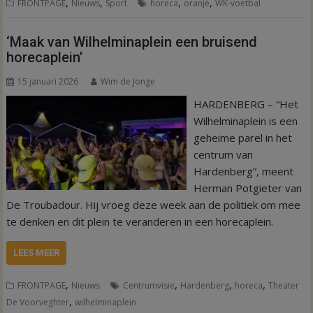
,
,
,
,
FRONTPAGE
Nieuws
Sport
horeca
oranje
WK-voetbal
‘Maak van Wilhelminaplein een bruisend
horecaplein’
15 januari 2026
Wim de Jonge
HARDENBERG – “Het
Wilhelminaplein is een
geheime parel in het
centrum van
Hardenberg”, meent
Herman Potgieter van
De Troubadour. Hij vroeg deze week aan de politiek om mee
te denken en dit plein te veranderen in een horecaplein.
LEES MEER
,
,
,
,
FRONTPAGE
Nieuws
Centrumvisie
Hardenberg
horeca
Theater
,
De Voorveghter
wilhelminaplein