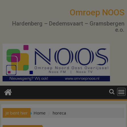
Ga
naar
Omroep NOOS
de
Hardenberg – Dedemsvaart – Gramsbergen
inhoud
e.o.
Je bent hier
Home
horeca