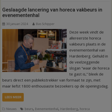
Geslaagde lancering van horeca vakbeurs in
evenementenhal
30 januari 2024
Bas Schipper
Deze week vindt de
allereerste horeca
vakbeurs plaats in de
evenementenhal van
Hardenberg. Gehuld in
de veelzeggende
slogan “waar de horeca
te gast is,” bleek de
beurs direct een publiekstrekker van formaat te zijn, met
maar liefst 1800 enthousiaste bezoekers op de openingsdag.
LEES MEER
,
,
,
Nieuws
beurs
Evenementenhal
Hardenberg
horeca