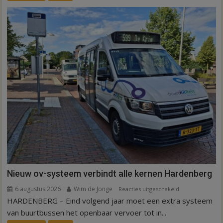
ex-
werknemers
Nieuw ov-systeem verbindt alle kernen Hardenberg
6 augustus 2026
Wim de Jonge
voor
Reacties uitgeschakeld
HARDENBERG – Eind volgend jaar moet een extra systeem
Nieuw
ov-
van buurtbussen het openbaar vervoer tot in...
systeem