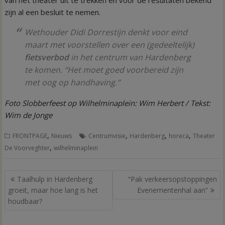
van het theater uit te trekken en voor de resultaten bekend
zijn al een besluit te nemen.
Wethouder Didi Dorrestijn denkt voor eind
maart met voorstellen over een (gedeeltelijk)
fietsverbod
in het centrum van Hardenberg
te komen. “Het moet goed voorbereid zijn
met oog op handhaving.”
Foto Slobberfeest op Wilhelminaplein: Wim Herbert / Tekst:
Wim de Jonge
,
,
,
,
FRONTPAGE
Nieuws
Centrumvisie
Hardenberg
horeca
Theater
,
De Voorveghter
wilhelminaplein
Bericht
Taalhulp in Hardenberg
“Pak verkeersopstoppingen
navigatie
groeit, maar hoe lang is het
Evenementenhal aan”
houdbaar?