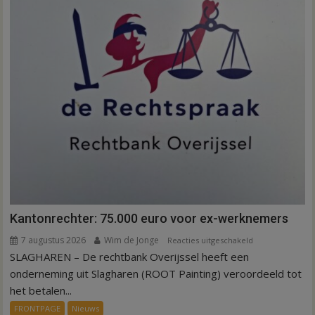
Kantonrechter: 75.000 euro voor ex-werknemers
7 augustus 2026
Wim de Jonge
voor
Reacties uitgeschakeld
SLAGHAREN – De rechtbank Overijssel heeft een
Kantonrechter:
75.000
onderneming uit Slagharen (ROOT Painting) veroordeeld tot
euro
het betalen...
voor
FRONTPAGE
Nieuws