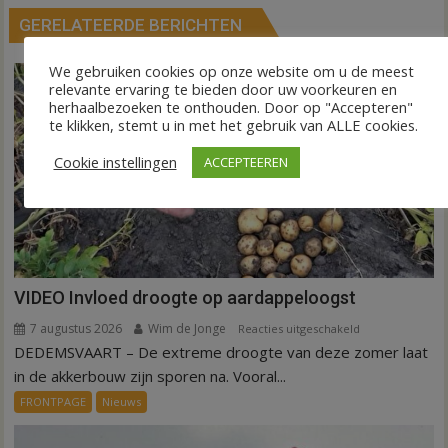
GERELATEERDE BERICHTEN
We gebruiken cookies op onze website om u de meest
relevante ervaring te bieden door uw voorkeuren en
herhaalbezoeken te onthouden. Door op "Accepteren"
te klikken, stemt u in met het gebruik van ALLE cookies.
Cookie instellingen
ACCEPTEEREN
VIDEO Invloed droogte op aardappeloogst
7 augustus 2026
Wim de Jonge
voor
Reacties uitgeschakeld
DEDEMSVAART – De extreme droogte van deze zomer laat
VIDEO
Invloed
in de akkerbouw zijn sporen na. Vooral...
droogte
FRONTPAGE
Nieuws
op
aardappeloogst