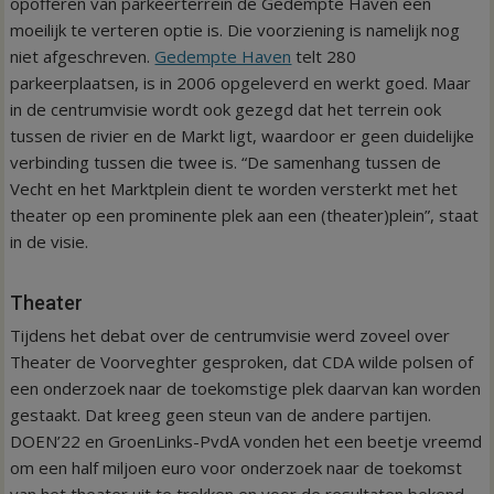
opofferen van parkeerterrein de Gedempte Haven een
moeilijk te verteren optie is. Die voorziening is namelijk nog
niet afgeschreven.
Gedempte Haven
telt 280
parkeerplaatsen, is in 2006 opgeleverd en werkt goed. Maar
in de centrumvisie wordt ook gezegd dat het terrein ook
tussen de rivier en de Markt ligt, waardoor er geen duidelijke
verbinding tussen die twee is. “De sa­menhang tussen de
Vecht en het Marktplein dient te worden versterkt met het
theater op een prominente plek aan een (theater)plein”, staat
in de visie.
Theater
Tijdens het debat over de centrumvisie werd zoveel over
Theater de Voorveghter gesproken, dat CDA wilde polsen of
een onderzoek naar de toekomstige plek daarvan kan worden
gestaakt. Dat kreeg geen steun van de andere partijen.
DOEN’22 en GroenLinks-PvdA vonden het een beetje vreemd
om een half miljoen euro voor onderzoek naar de toekomst