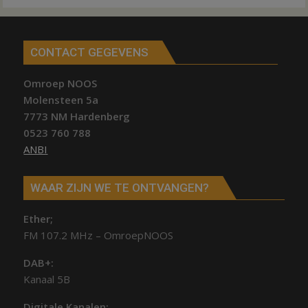
CONTACT GEGEVENS
Omroep NOOS
Molensteen 5a
7773 NM Hardenberg
0523 760 788
ANBI
WAAR ZIJN WE TE ONTVANGEN?
Ether;
FM 107.2 MHz – OmroepNOOS
DAB+:
Kanaal 5B
Digitale Kanalen: