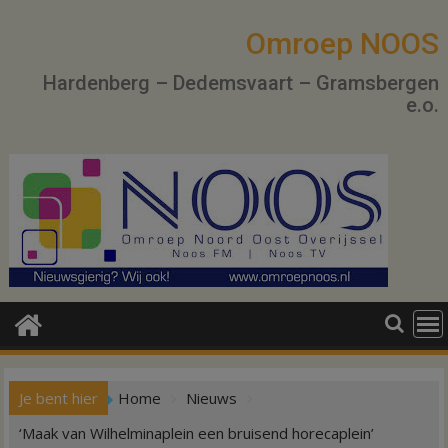
Ga
naar
Omroep NOOS
de
Hardenberg – Dedemsvaart – Gramsbergen
inhoud
e.o.
Je bent hier
Home
Nieuws
‘Maak van Wilhelminaplein een bruisend horecaplein’