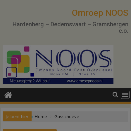
Ga
naar
Omroep NOOS
de
Hardenberg – Dedemsvaart – Gramsbergen
inhoud
e.o.
Je bent hier
Home
Gasschoeve