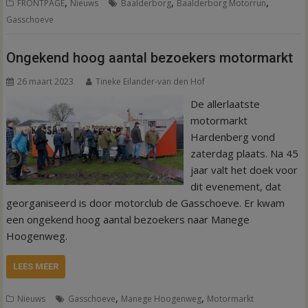
,
,
,
FRONTPAGE
Nieuws
Baalderborg
Baalderborg Motorrun
Gasschoeve
Ongekend hoog aantal bezoekers motormarkt
26 maart 2023
Tineke Eilander-van den Hof
De allerlaatste
motormarkt
Hardenberg vond
zaterdag plaats. Na 45
jaar valt het doek voor
dit evenement, dat
georganiseerd is door motorclub de Gasschoeve. Er kwam
een ongekend hoog aantal bezoekers naar Manege
Hoogenweg.
LEES MEER
,
,
Nieuws
Gasschoeve
Manege Hoogenweg
Motormarkt