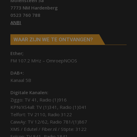
Molensteen 5a
7773 NM Hardenberg
0523 760 788
ANBI
WAAR ZIJN WE TE ONTVANGEN?
Ether;
FM 107.2 MHz – OmroepNOOS
DAB+:
Kanaal 5B
Digitale Kanalen:
Ziggo: TV 41, Radio (1)916
KPN/XS4all: TV (1)341, Radio (1)041
Telfort: TV 2110, Radio 3122
CaiwAy: TV 12/62, Radio 781/(1)867
XMS / Edutel / Fiber.nl / Stipte: 3122
Solcon: TV 841, Radio 1841