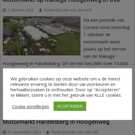
2 oktober 2022
Tineke Eilander-van den Hof
Na een periode van
Corona vond zaterdag
1 oktober de
motormarkt weer
plaats op het terrein
van de Manage
Hoogenweg in Hardenberg. Dit terrein beschikt over 10.000
m2 waar handelaren en liefhebbers hun motor en
brommeronderdelen kunnen aanbieden.
We gebruiken cookies op onze website om u de meest
relevante ervaring te bieden door uw voorkeuren en
herhaalbezoeken te onthouden. Door op "Accepteren"
LEES MEER
te klikken, stemt u in met het gebruik van ALLE cookies.
,
,
,
Nieuws
Gasschoeve
Hoogenweg
Manege
Motormarkt
Cookie instellingen
ACCEPTEEREN
Motormarkt Hardenberg in Hoogenweg
27 september 2022
Tineke Eilander-van den Hof