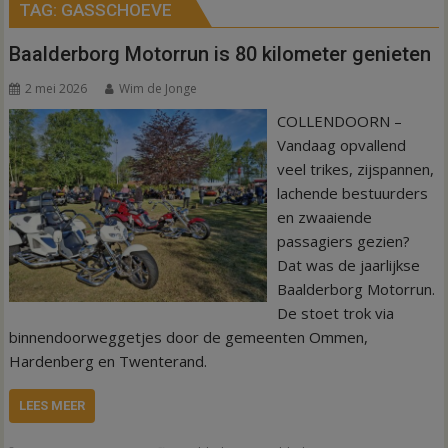
TAG:
GASSCHOEVE
Baalderborg Motorrun is 80 kilometer genieten
2 mei 2026
Wim de Jonge
COLLENDOORN –
Vandaag opvallend
veel trikes, zijspannen,
lachende bestuurders
en zwaaiende
passagiers gezien?
Dat was de jaarlijkse
Baalderborg Motorrun.
De stoet trok via
binnendoorweggetjes door de gemeenten Ommen,
Hardenberg en Twenterand.
LEES MEER