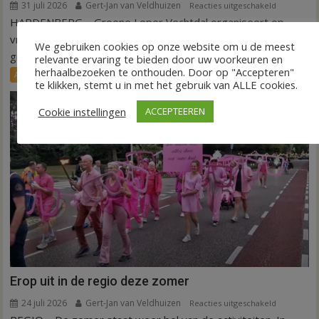
31 juli 2026
Gert-Jan van Veldhuizen
voor
Reacties uitgeschakeld
HARDENBERG – Groene Loper Vechtdal organiseert op
Fietstocht
langs
vrijdagmiddag 4 september 2026 een fietstocht langs
We gebruiken cookies op onze website om u de meest
groene
groene initiatieven...
relevante ervaring te bieden door uw voorkeuren en
initiatieven
herhaalbezoeken te onthouden. Door op "Accepteren"
Agenda
Nieuws
te klikken, stemt u in met het gebruik van ALLE cookies.
in
Hardenber
Cookie instellingen
ACCEPTEEREN
Erop uit in de regio deze zomer
24 juli 2026
Gert-Jan van Veldhuizen
voor
Reacties uitgeschakeld
Erop