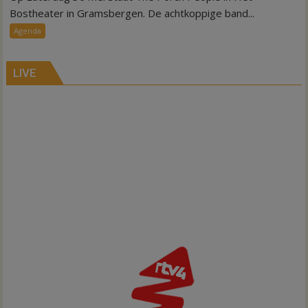
lokale
Bostheater in Gramsbergen. De achtkoppige band...
countryband
Agenda
in
het
bostheater
LIVE
Gramsbergen