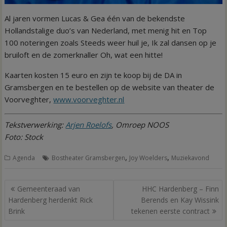
Al jaren vormen Lucas & Gea één van de bekendste
Hollandstalige duo’s van Nederland, met menig hit en Top
100 noteringen zoals Steeds weer huil je, Ik zal dansen op je
bruiloft en de zomerknaller Oh, wat een hitte!
Kaarten kosten 15 euro en zijn te koop bij de DA in
Gramsbergen en te bestellen op de website van theater de
Voorveghter,
www.voorveghter.nl
Tekstverwerking:
Arjen Roelofs
, Omroep NOOS
Foto: Stock
,
,
Agenda
Bostheater Gramsbergen
Joy Woelders
Muziekavond
Bericht
Gemeenteraad van
HHC Hardenberg – Finn
navigatie
Hardenberg herdenkt Rick
Berends en Kay Wissink
Brink
tekenen eerste contract