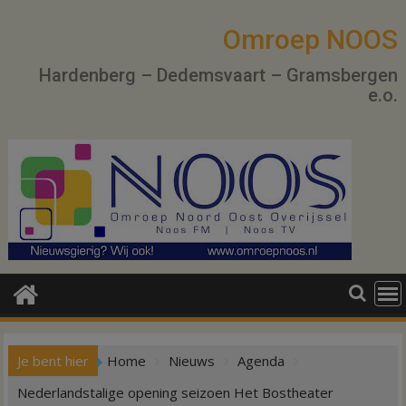
Ga
naar
Omroep NOOS
de
Hardenberg – Dedemsvaart – Gramsbergen
inhoud
e.o.
Je bent hier
Home
Nieuws
Agenda
Nederlandstalige opening seizoen Het Bostheater