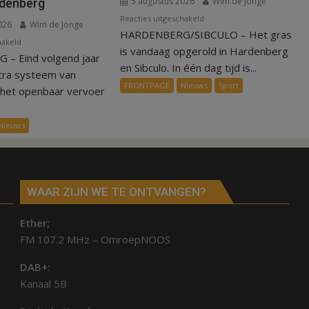
5 augustus 2026
Wim de Jonge
rdenberg
voor
Reacties uitgeschakeld
026
Wim de Jonge
HARDENBERG/SIBCULO – Het gras
Binnen
voor
hakeld
een
is vandaag opgerold in Hardenberg
– Eind volgend jaar
Nieuw
dag
en Sibculo. In één dag tijd is...
ov-
tra systeem van
is
FRONTPAGE
Nieuws
Sport
systeem
 het openbaar vervoer
kunstgras
verbindt
weg
alle
in
Nieuws
kernen
Hardenberg
Hardenberg
en
Sibculo
WAAR ZIJN WE TE ONTVANGEN?
Ether;
FM 107.2 MHz – OmroepNOOS
DAB+:
Kanaal 5B