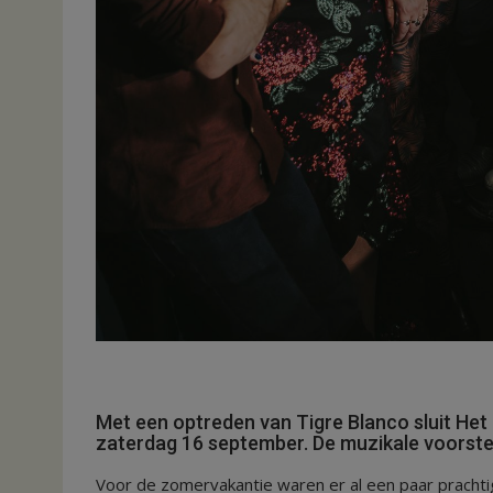
Met een optreden van Tigre Blanco sluit He
zaterdag 16 september. De muzikale voorstel
Voor de zomervakantie waren er al een paar prachtig