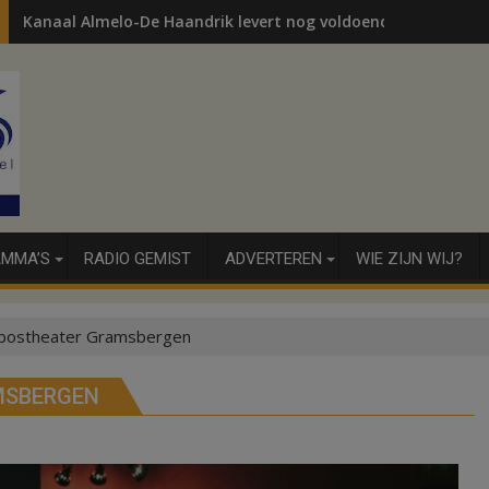
Kanaal Almelo-De Haandrik levert nog voldoende voor water
MMA’S
RADIO GEMIST
ADVERTEREN
WIE ZIJN WIJ?
n bostheater Gramsbergen
MSBERGEN