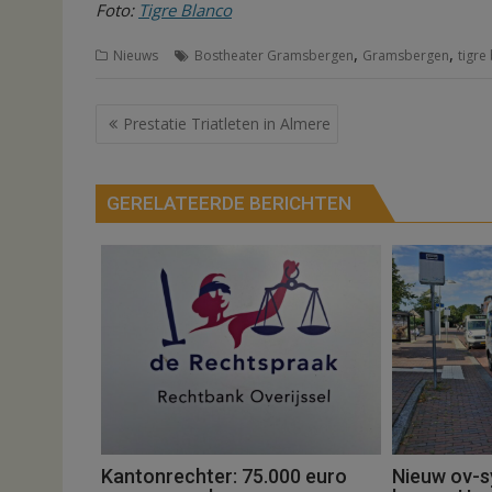
Foto:
Tigre Blanco
,
,
Nieuws
Bostheater Gramsbergen
Gramsbergen
tigre
Bericht
Prestatie Triatleten in Almere
navigatie
GERELATEERDE BERICHTEN
Kantonrechter: 75.000 euro
Nieuw ov-s