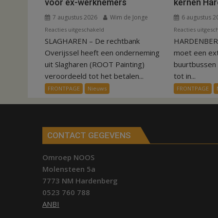
voor ex-werknemers
kernen Ha
7 augustus 2026
Wim de Jonge
6 augustus 2
voor
Reacties uitgeschakeld
Reacties uitgesc
SLAGHAREN – De rechtbank
Kantonrechter:
HARDENBERG 
75.000
Overijssel heeft een onderneming
moet een ex
euro
uit Slagharen (ROOT Painting)
buurtbussen
voor
veroordeeld tot het betalen...
tot in...
ex-
FRONTPAGE
Nieuws
FRONTPAGE
werknemers
CONTACT GEGEVENS
Omroep NOOS
Molensteen 5a
7773 NM Hardenberg
0523 760 788
ANBI