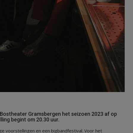
t Bostheater Gramsbergen het seizoen 2023 af op
ling begint om 20.30 uur.
e voorstellingen en een bigbandfestival. Voor het