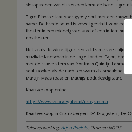
slotoptreden van dit seizoen komt de band Tigre B
Tigre Blanco staat voor gypsy soul met een rauwe t
name. De brede sound is zowel geschikt voor een nacht
theater in een middelgrote stad of een intiem huis
Bostheater.
Net zoals de witte tijger een zeldzame verschijning i
muzikale landschap in de Lage Landen. Cajon, bas, g
met de rauwe stem van frontman Quintijn Lohman, zo
soul. Donker als de nacht en warm als smeulend vuur
Martijn Maas (bas) en Mathijs Bodt (leadgitaar).
Kaartverkoop online:
https://www.voorveghter.nl/programma
Kaartverkoop in Gramsbergen: DA Drogisterij, De O
Tekstverwerking:
Arjen Roelofs
, Omroep NOOS