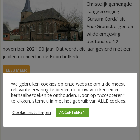
Christelijk gemengde
zangvereniging
‘Sursum Corda’ uit
Ane/Gramsbergen en
wijde omgeving
bestond op 12
november 2021 90 jaar. Dat wordt dit jaar gevierd met een
jubileumconcert in de Boomhofkerk.
LEES MEER
We gebruiken cookies op onze website om u de meest
,
,
,
Agenda
Nieuws
25 november 2022
Boomhofkerk Gramsbergen
relevante ervaring te bieden door uw voorkeuren en
,
,
,
concert
jubileum
Sursum Corda
zangvereniging
herhaalbezoeken te onthouden. Door op "Accepteren"
te klikken, stemt u in met het gebruik van ALLE cookies.
Cookie instellingen
ACCEPTEEREN
LIVE