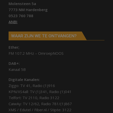
Molensteen 5a
7773 NM Hardenberg
0523 760 788
ANBI
WAAR ZIJN WE TE ONTVANGEN?
Ether;
FM 107.2 MHz – OmroepNOOS
DAB+:
Kanaal 5B
Digitale Kanalen:
Ziggo: TV 41, Radio (1)916
KPN/XS4all: TV (1)341, Radio (1)041
Telfort: TV 2110, Radio 3122
CaiwAy: TV 12/62, Radio 781/(1)867
XMS / Edutel / Fiber.nl / Stipte: 3122