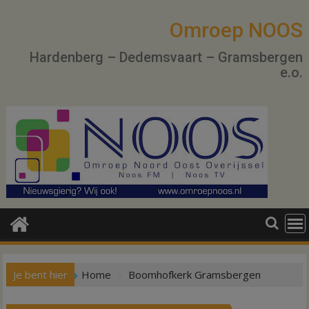
Ga
naar
Omroep NOOS
de
Hardenberg – Dedemsvaart – Gramsbergen
inhoud
e.o.
Je bent hier
Home
Boomhofkerk Gramsbergen