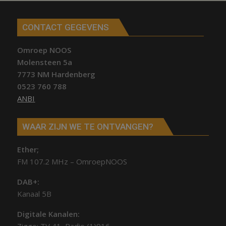
CONTACT GEGEVENS
Omroep NOOS
Molensteen 5a
7773 NM Hardenberg
0523 760 788
ANBI
WAAR ZIJN WE TE ONTVANGEN?
Ether;
FM 107.2 MHz – OmroepNOOS
DAB+:
Kanaal 5B
Digitale Kanalen: