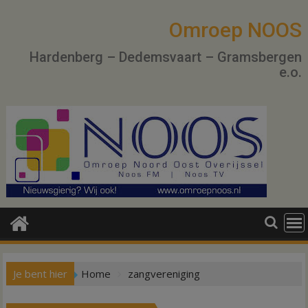
Ga
naar
Omroep NOOS
de
Hardenberg – Dedemsvaart – Gramsbergen
inhoud
e.o.
Je bent hier
Home
zangvereniging