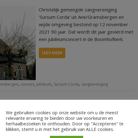
Christelijk gemengde zangvereniging
‘Sursum Corda’ uit Ane/Gramsbergen en
wijde omgeving bestond op 12 november
2021 90 jaar. Dat wordt dit jaar gevierd met
een jubileumconcert in de Boomhofkerk.
LEES MEER
,
,
,
,
amsbergen
concert
jubileum
Sursum Corda
zangvereniging
We gebruiken cookies op onze website om u de meest
relevante ervaring te bieden door uw voorkeuren en
herhaalbezoeken te onthouden. Door op "Accepteren" te
klikken, stemt u in met het gebruik van ALLE cookies.