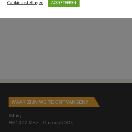
Cookie instellingen
ACCEPTEEREN
WAAR ZIJN WE TE ONTVANGEN?
Ether;
FM 107.2 MHz – OmroepNOOS