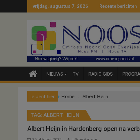
Ga
vrijdag, augustus 7, 2026
Recente berichten
naar
de
inhoud
NIEUWS
TV
RADIO GIDS
PROGRA
Je bent hier
Home
Albert Heijn
TAG:
ALBERT HEIJN
Albert Heijn in Hardenberg open na ver
26 oktober 2022
Jeffrey Varweg