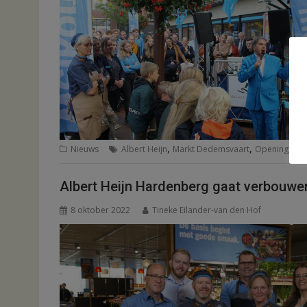
,
,
,
Nieuws
Albert Heijn
Markt Dedemsvaart
Opening
Ve
Albert Heijn Hardenberg gaat verbouwe
8 oktober 2022
Tineke Eilander-van den Hof