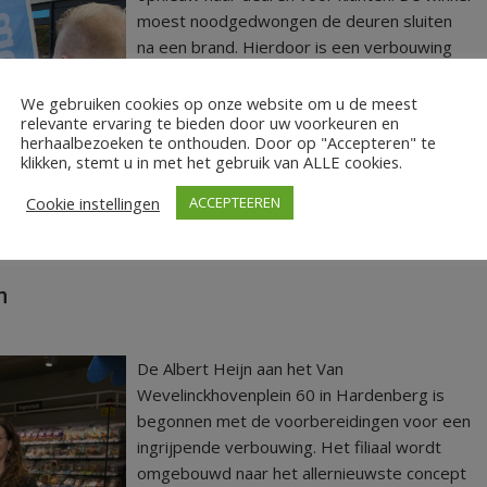
moest noodgedwongen de deuren sluiten
na een brand. Hierdoor is een verbouwing
naar voren gehaald en is de hele winkel
vernieuwd.
We gebruiken cookies op onze website om u de meest
relevante ervaring te bieden door uw voorkeuren en
herhaalbezoeken te onthouden. Door op "Accepteren" te
LEES MEER
klikken, stemt u in met het gebruik van ALLE cookies.
Cookie instellingen
ACCEPTEEREN
rbouwen
n
De Albert Heijn aan het Van
Wevelinckhovenplein 60 in Hardenberg is
begonnen met de voorbereidingen voor een
ingrijpende verbouwing. Het filiaal wordt
omgebouwd naar het allernieuwste concept