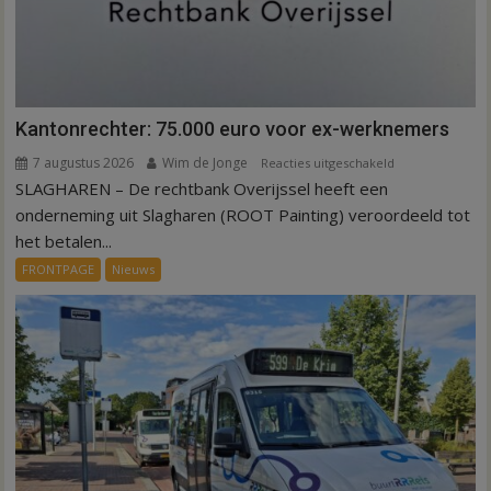
Kantonrechter: 75.000 euro voor ex-werknemers
7 augustus 2026
Wim de Jonge
voor
Reacties uitgeschakeld
SLAGHAREN – De rechtbank Overijssel heeft een
Kantonrechter:
75.000
onderneming uit Slagharen (ROOT Painting) veroordeeld tot
euro
het betalen...
voor
FRONTPAGE
Nieuws
ex-
werknemers