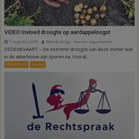
VIDEO Invloed droogte op aardappeloogst
7 augustus 2026
Wim de Jonge
voor
Reacties uitgeschakeld
DEDEMSVAART – De extreme droogte van deze zomer laat
VIDEO
Invloed
in de akkerbouw zijn sporen na. Vooral...
droogte
FRONTPAGE
Nieuws
op
aardappeloogst