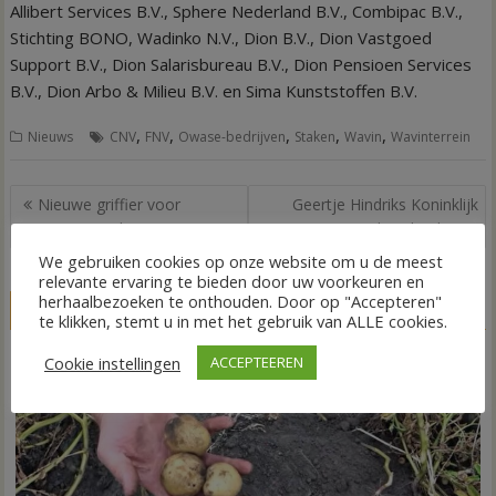
Allibert Services B.V., Sphere Nederland B.V., Combipac B.V.,
Stichting BONO, Wadinko N.V., Dion B.V., Dion Vastgoed
Support B.V., Dion Salarisbureau B.V., Dion Pensioen Services
B.V., Dion Arbo & Milieu B.V. en Sima Kunststoffen B.V.
,
,
,
,
,
Nieuws
CNV
FNV
Owase-bedrijven
Staken
Wavin
Wavinterrein
Bericht
Nieuwe griffier voor
Geertje Hindriks Koninklijk
navigatie
gemeenteraad Ommen
onderscheiden
We gebruiken cookies op onze website om u de meest
relevante ervaring te bieden door uw voorkeuren en
herhaalbezoeken te onthouden. Door op "Accepteren"
GERELATEERDE BERICHTEN
te klikken, stemt u in met het gebruik van ALLE cookies.
Cookie instellingen
ACCEPTEEREN