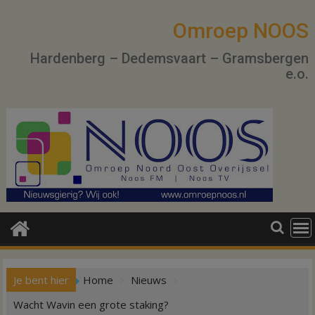
Ga
naar
Omroep NOOS
de
Hardenberg – Dedemsvaart – Gramsbergen
inhoud
e.o.
Je bent hier
Home
Nieuws
Wacht Wavin een grote staking?