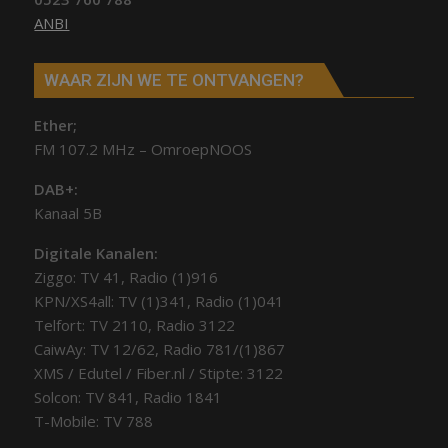
ANBI
WAAR ZIJN WE TE ONTVANGEN?
Ether;
FM 107.2 MHz – OmroepNOOS
DAB+:
Kanaal 5B
Digitale Kanalen:
Ziggo: TV 41, Radio (1)916
KPN/XS4all: TV (1)341, Radio (1)041
Telfort: TV 2110, Radio 3122
CaiwAy: TV 12/62, Radio 781/(1)867
XMS / Edutel / Fiber.nl / Stipte: 3122
Solcon: TV 841, Radio 1841
T-Mobile: TV 788