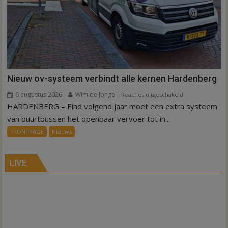
Nieuw ov-systeem verbindt alle kernen Hardenberg
6 augustus 2026
Wim de Jonge
voor
Reacties uitgeschakeld
HARDENBERG – Eind volgend jaar moet een extra systeem
Nieuw
ov-
van buurtbussen het openbaar vervoer tot in...
systeem
FRONTPAGE
Nieuws
verbindt
alle
kernen
LIVE
Hardenberg