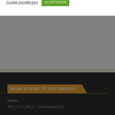
Cookie instellingen
ACCEPTEEREN
WAAR ZIJN WE TE ONTVANGEN?
Ether;
FM 107.2 MHz – OmroepNOOS