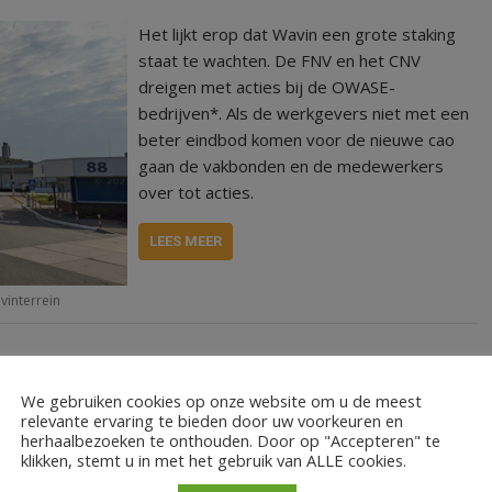
Het lijkt erop dat Wavin een grote staking
staat te wachten. De FNV en het CNV
dreigen met acties bij de OWASE-
bedrijven*. Als de werkgevers niet met een
beter eindbod komen voor de nieuwe cao
gaan de vakbonden en de medewerkers
over tot acties.
LEES MEER
vinterrein
We gebruiken cookies op onze website om u de meest
relevante ervaring te bieden door uw voorkeuren en
herhaalbezoeken te onthouden. Door op "Accepteren" te
klikken, stemt u in met het gebruik van ALLE cookies.