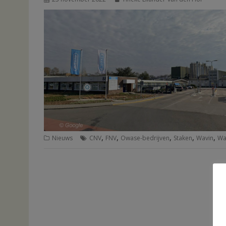
,
,
,
,
,
Nieuws
CNV
FNV
Owase-bedrijven
Staken
Wavin
Wa